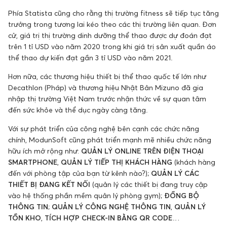
Phía Statista cũng cho rằng thị trường fitness sẽ tiếp tục tăng
trưởng trong tương lai kéo theo các thị trường liên quan. Đơn
cử, giá trị thị trường dinh dưỡng thể thao được dự đoán đạt
trên 1 tỉ USD vào năm 2020 trong khi giá trị sản xuất quần áo
thể thao dự kiến đạt gần 3 tỉ USD vào năm 2021.
Hơn nữa, các thương hiệu thiết bị thể thao quốc tế lớn như
Decathlon (Pháp) và thương hiệu Nhật Bản Mizuno đã gia
nhập thị trường Việt Nam trước nhận thức về sự quan tâm
đến sức khỏe và thể dục ngày càng tăng.
Với sự phát triển của công nghệ bên cạnh các chức năng
chính, ModunSoft cũng phát triển mạnh mẽ nhiều chức năng
hữu ích mở rộng như:
QU
ẢN LÝ ONLINE TRÊN ĐIỆN THOẠI
SMARTPHONE
,
QUẢN LÝ TIẾP THỊ KHÁCH HÀNG
(khách hàng
đến với phòng tập của bạn từ kênh nào?);
QUẢN LÝ CÁC
THIẾT BỊ ĐANG KẾT NỐI
(quản lý các thiết bị đang truy cập
vào hệ thống phần mềm quản lý phòng gym);
ĐỒNG BỘ
THÔNG TIN
;
QUẢN LÝ CÔNG NGHỆ THÔNG TIN
,
QUẢN LÝ
TỒN KHO
,
T
ÍCH HỢP CHECK-IN BẰNG QR CODE
…