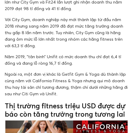
lớn như City Gym và Fit24 lần lượt ghi nhận doanh thu năm
2019 đạt 98 tỉ đồng và 41 tỉ đồng.
Với City Gym, doanh nghiệp này mới thành lập từ đầu năm
2018 nhưng sang năm 2019 đã đạt mức tăng trưởng doanh
thu gấp 8 lần năm trước. Tuy nhiên, City Gym cũng là hãng
đang ôm mức lỗ lớn nhất trong nhóm các hãng fitness trên
với 63,3 tỉ đồng.
Năm 2019, “tân binh” Unifit có mức doanh thu chỉ đạt 6,4 tỉ
đồng và đang lỗ ròng 16,7 tỉ đồng.
Ngoài ra, một đơn vị khác là Getfit Gym & Yoga dù thành lập
cùng năm với California Fitness & Yoga nhưng qui mô doanh
thu hay tài sản chỉ tương đương, thậm chí dưới những hãng đi
sau như Citi Gym và Unifit.
Thị trường fitness triệu USD được dự
báo còn tăng trưởng trong tương lai