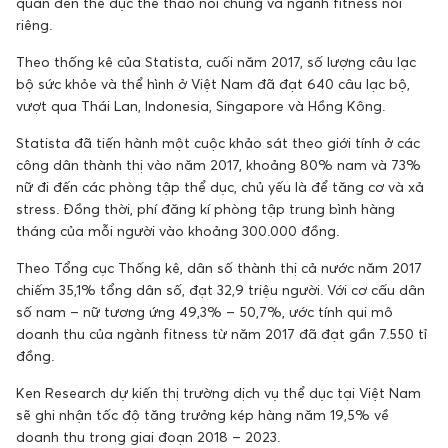
quan đến thể dục thể thao nói chung và ngành fitness nói
riêng.
Theo thống kê của Statista, cuối năm 2017, số lượng câu lạc
bộ sức khỏe và thể hình ở Việt Nam đã đạt 640 câu lạc bộ,
vượt qua Thái Lan, Indonesia, Singapore và Hồng Kông.
Statista đã tiến hành một cuộc khảo sát theo giới tính ở các
công dân thành thị vào năm 2017, khoảng 80% nam và 73%
nữ đi đến các phòng tập thể dục, chủ yếu là để tăng cơ và xả
stress. Đồng thời, phí đăng kí phòng tập trung bình hàng
tháng của mỗi người vào khoảng 300.000 đồng.
Theo Tổng cục Thống kê, dân số thành thị cả nước năm 2017
chiếm 35,1% tổng dân số, đạt 32,9 triệu người. Với cơ cấu dân
số nam – nữ tương ứng 49,3% – 50,7%, ước tính qui mô
doanh thu của ngành fitness từ năm 2017 đã đạt gần 7.550 tỉ
đồng.
Ken Research dự kiến thị trường dịch vụ thể dục tại Việt Nam
sẽ ghi nhận tốc độ tăng trưởng kép hàng năm 19,5% về
doanh thu trong giai đoạn 2018 – 2023.