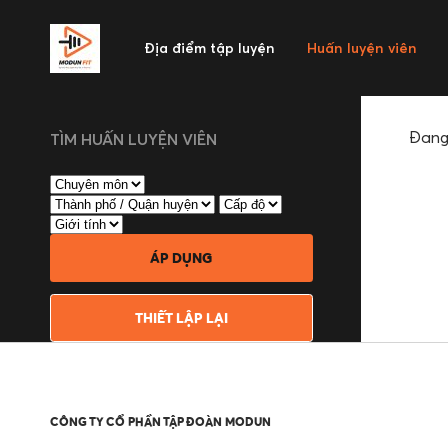
Địa điểm tập luyện
Huấn luyện viên
Đang 
TÌM HUẤN LUYỆN VIÊN
ÁP DỤNG
THIẾT LẬP LẠI
CÔNG TY CỔ PHẦN TẬP ĐOÀN MODUN