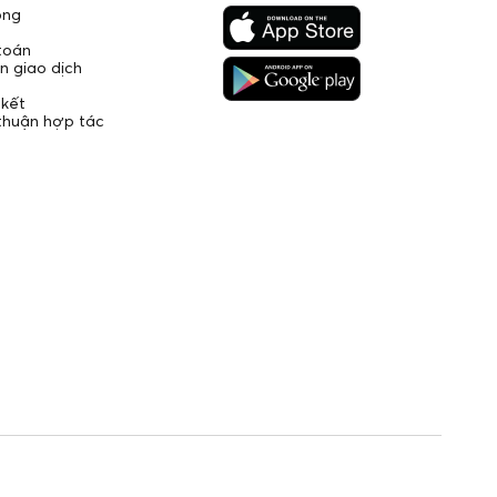
ộng
toán
 giao dịch
kết
thuận hợp tác