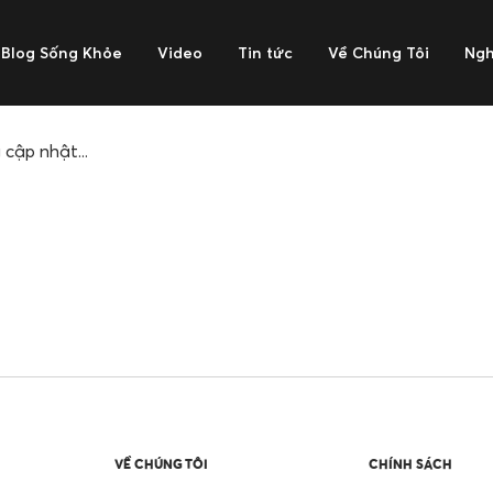
Blog Sống Khỏe
Video
Tin tức
Về Chúng Tôi
Ngh
cập nhật...
VỀ CHÚNG TÔI
CHÍNH SÁCH