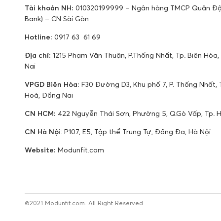
Tài khoản NH:
010320199999 – Ngân hàng TMCP Quân Độ
Bank) – CN Sài Gòn
Hotline:
0917 63 61 69
Địa chỉ:
1215 Phạm Văn Thuận, P.Thống Nhất, Tp. Biên Hòa,
Nai
VPGD Biên Hòa:
F30 Đường D3, Khu phố 7, P. Thống Nhất, T
Hoà, Đồng Nai
CN HCM:
422 Nguyễn Thái Sơn, Phường 5, Q.Gò Vấp, Tp.
CN Hà Nội
: P107, E5, Tập thể Trung Tự, Đống Đa, Hà Nội
Website:
Modunfit.com
©2021 Modunfit.com. All Right Reserved