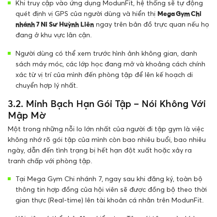
Khi truy cập vào ứng dụng ModunFit, hệ thống sẽ tự động
quét định vị GPS của người dùng và hiển thị
Mega Gym Chi
nhánh 7 Ni Sư Huỳnh Liên
ngay trên bản đồ trực quan nếu họ
đang ở khu vực lân cận.
Người dùng có thể xem trước hình ảnh không gian, danh
sách máy móc, các lớp học đang mở và khoảng cách chính
xác từ vị trí của mình đến phòng tập để lên kế hoạch di
chuyển hợp lý nhất.
3.2. Minh Bạch Hạn Gói Tập – Nói Không Với
Mập Mờ
Một trong những nỗi lo lớn nhất của người đi tập gym là việc
không nhớ rõ gói tập của mình còn bao nhiêu buổi, bao nhiêu
ngày, dẫn đến tình trạng bị hết hạn đột xuất hoặc xảy ra
tranh chấp với phòng tập.
Tại Mega Gym Chi nhánh 7, ngay sau khi đăng ký, toàn bộ
thông tin hợp đồng của hội viên sẽ được đồng bộ theo thời
gian thực (Real-time) lên tài khoản cá nhân trên ModunFit.