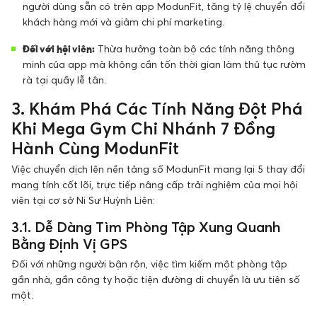
người dùng sẵn có trên app ModunFit, tăng tỷ lệ chuyển đổi
khách hàng mới và giảm chi phí marketing.
Đối với hội viên:
Thừa hưởng toàn bộ các tính năng thông
minh của app mà không cần tốn thời gian làm thủ tục rườm
rà tại quầy lễ tân.
3. Khám Phá Các Tính Năng Đột Phá
Khi Mega Gym Chi Nhánh 7 Đồng
Hành Cùng ModunFit
Việc chuyển dịch lên nền tảng số ModunFit mang lại 5 thay đổi
mang tính cốt lõi, trực tiếp nâng cấp trải nghiệm của mọi hội
viên tại cơ sở Ni Sư Huỳnh Liên:
3.1. Dễ Dàng Tìm Phòng Tập Xung Quanh
Bằng Định Vị GPS
Đối với những người bận rộn, việc tìm kiếm một phòng tập
gần nhà, gần công ty hoặc tiện đường di chuyển là ưu tiên số
một.