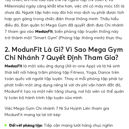
Millennials) ngày càng khắt khe hơn, việc chỉ có máy móc tốt là
chưa đủ. Người tập hiện nay đòi hỏi mọi dịch vụ phải được tích
hợp gọn gàng trong chiếc điện thoại thông minh. Thấu hiểu
điều đó, Ban quản trị Mega Gym đã quyết định đưa Chi nhánh
7 tham gia vào
ModunFit
, biến phòng tập truyền thống này
trở thành một “Smart Gym” (Phòng tập thông minh) thực thụ.
2. ModunFit Là Gì? Vì Sao Mega Gym
Chi Nhánh 7 Quyết Định Tham Gia?
ModunFit
là một siêu ứng dụng (All-in-one App) và là hệ sinh
thái kết nối hàng trăm phòng tập Fitness, Yoga, Dance trên
toàn quốc với người tập luyện. Thay vì mỗi phòng tập phải tự
phát triển một ứng dụng riêng lẻ với chi phí vận hành đắt đỏ,
ModunFit tạo ra một nền tảng chung, nơi hội viên có thể quản
lý toàn bộ hành trình tập luyện của mình.
Việc Mega Gym Chi nhánh 7 Ni Sư Huỳnh Liên tham gia
ModunFit mang lại lợi ích kép:
Đối với phòng tập:
Tiếp cận mạng lưới hàng chục nghìn