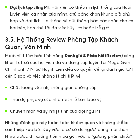
Đặt lịch tập cùng PT:
Hội viên có thể xem lịch trống của Huấn
luyện viên cá nhân của mình, chủ động chọn khung giờ phù
hợp và đặt lịch. Hệ thống sẽ gửi thông báo xác nhận cho cả
hai bên, hạn chế tối đa việc hủy lịch hoặc trễ giờ.
3.5. Hệ Thống Review Phòng Tập Khách
Quan, Văn Minh
ModunFit tích hợp tính năng
Đánh giá & Phản hồi (Review)
công
khai. Tất cả các hội viên đã và đang tập luyện tại Mega Gym
Chi nhánh 7 Ni Sư Huỳnh Liên đều có quyền để lại đánh giá từ 1
đến 5 sao và viết nhận xét chi tiết về:
Chất lượng vệ sinh, không gian phòng tập.
Thái độ phục vụ của nhân viên lễ tân, bảo vệ.
Chuyên môn và sự nhiệt tình của đội ngũ PT.
Những đánh giá này hoàn toàn khách quan và không thể bị
can thiệp xóa bỏ. Đây vừa là cơ sở để người dùng mới tham
khảo trước khi xuống tiền mua gói, vừa là “gương phản chiếu”