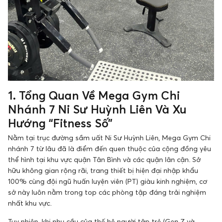
1. Tổng Quan Về Mega Gym Chi
Nhánh 7 Ni Sư Huỳnh Liên Và Xu
Hướng “Fitness Số”
Nằm tại trục đường sầm uất Ni Sư Huỳnh Liên, Mega Gym Chi
nhánh 7 từ lâu đã là điểm đến quen thuộc của cộng đồng yêu
thể hình tại khu vực quận Tân Bình và các quận lân cận. Sở
hữu không gian rộng rãi, trang thiết bị hiện đại nhập khẩu
100% cùng đội ngũ huấn luyện viên (PT) giàu kinh nghiệm, cơ
sở này luôn nằm trong top các phòng tập đáng trải nghiệm
nhất khu vực.
Tuy nhiên, khi nhu cầu của thế hệ người tập trẻ (Gen Z và