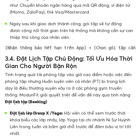
như: Chuyển khoản ngân hàng qua mã QR động, ví điện tử
(Momo, ZaloPay), thẻ Visa/Mastercard.
Ngay sau khi giao dịch thành công, gói tập sẽ tự động
được cộng nối thời gian trên hệ thống mà không cần sự can
thiệp thủ công của nhân viên.
3.4. Đặt Lịch Tập Chủ Động: Tối Ưu Hóa Thời
Gian Cho Người Bận Rộn
Tình trạng quá tải phòng tập vào giờ cao điểm hoặc việc đến
phòng tập nhưng Huấn luyện viên cá nhân (PT) bị trùng lịch
dạy là điều thường xuyên xảy ra ở các phòng gym truyền
thống. ModunFit giải quyết triệt để vấn đề này qua tính năng
Đặt lịch tập (Booking)
:
Đặt lịch lớp Group X / Yoga:
Hội viên có thể xem trước thời
khóa biểu các lớp nhảy, lớp Yoga tại chi nhánh Ni Sư Huỳnh
Liên trong tuần và bấm giữ chỗ trước để đảm bảo vị trí tốt
nhất.