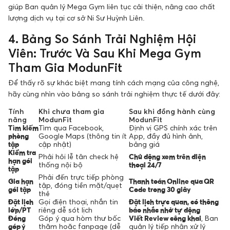
giúp Ban quản lý Mega Gym liên tục cải thiện, nâng cao chất
lượng dịch vụ tại cơ sở Ni Sư Huỳnh Liên.
4. Bảng So Sánh Trải Nghiệm Hội
Viên: Trước Và Sau Khi Mega Gym
Tham Gia ModunFit
Để thấy rõ sự khác biệt mang tính cách mạng của công nghệ,
hãy cùng nhìn vào bảng so sánh trải nghiệm thực tế dưới đây:
Tính
Khi chưa tham gia
Sau khi đồng hành cùng
năng
ModunFit
ModunFit
Tìm kiếm
Tìm qua Facebook,
Định vị GPS chính xác trên
phòng
Google Maps (thông tin ít
App, đầy đủ hình ảnh,
tập
cập nhật)
bảng giá
Kiểm tra
Phải hỏi lễ tân check hệ
Chủ động xem trên điện
hạn gói
thống nội bộ
thoại 24/7
tập
Phải đến trực tiếp phòng
Gia hạn
Thanh toán Online qua QR
tập, đóng tiền mặt/quẹt
gói tập
Code trong 30 giây
thẻ
Đặt lịch
Gọi điện thoại, nhắn tin
Đặt lịch trực quan, có thông
lớp/PT
riêng dễ sót lịch
báo nhắc nhở tự động
Đóng
Góp ý qua hòm thư bốc
Viết Review công khai
, Ban
góp ý
thăm hoặc fanpage (dễ
quản lý tiếp nhận xử lý