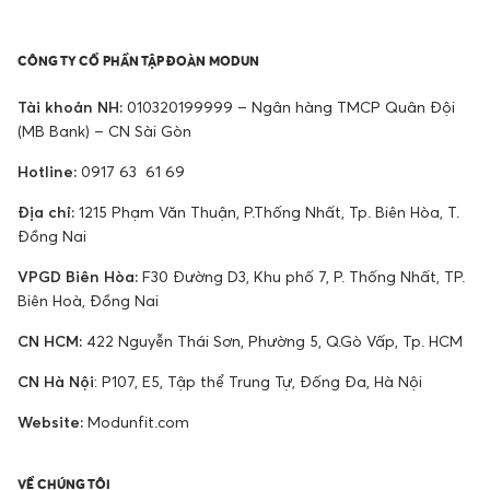
CÔNG TY CỔ PHẦN TẬP ĐOÀN MODUN
Tài khoản NH:
010320199999 – Ngân hàng TMCP Quân Đội
(MB Bank) – CN Sài Gòn
Hotline:
0917 63 61 69
Địa chỉ:
1215 Phạm Văn Thuận, P.Thống Nhất, Tp. Biên Hòa, T.
Đồng Nai
VPGD Biên Hòa:
F30 Đường D3, Khu phố 7, P. Thống Nhất, TP.
Biên Hoà, Đồng Nai
CN HCM:
422 Nguyễn Thái Sơn, Phường 5, Q.Gò Vấp, Tp. HCM
CN Hà Nội
: P107, E5, Tập thể Trung Tự, Đống Đa, Hà Nội
Website:
Modunfit.com
VỀ CHÚNG TÔI