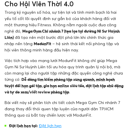
Cho Hội Viên Thời 4.0
Trong kỷ nguyên số hóa, sự tiện lợi và tính minh bạch là hai
yếu tố cốt lõi quyết định sự gắn bó của khách hàng đối với
một thương hiệu Fitness. Không nằm ngoài cuộc đua công
nghệ đó,
Mega Gym Chi nhánh 7 (tọa lạc tại đường Ni Sư Huỳnh
Liên)
đã tạo nên một bước đột phá lớn khi chính thức gia
nhập nền tảng
ModunFit
– hệ sinh thái kết nối phòng tập và
hội viên thông minh hàng đầu hiện nay.
Việc tích hợp vào mạng lưới ModunFit không chỉ giúp Mega
Gym Ni Sư Huỳnh Liên tối ưu hóa quy trình quản lý nội bộ, mà
còn mang lại cho người tập những đặc quyền công nghệ chưa
từng có:
Dễ dàng tìm kiếm phòng tập xung quanh, minh bạch
tuyệt đối hạn gói tập, gia hạn online siêu tốc, đặt lịch tập chủ động
và tự do xem/viết review phòng tập
.
Bài viết này sẽ phân tích chi tiết cách Mega Gym Chi nhánh 7
đang thay đổi thói quen tập luyện của người dân TP.HCM
thông qua cú bắt tay chiến lược với ModunFit.
Đặt lịch hẹn tại:
Đặt lịch hẹn