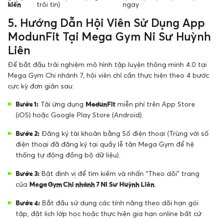
kiến
trôi tin)
ngay
5. Hướng Dẫn Hội Viên Sử Dụng App
ModunFit Tại Mega Gym Ni Sư Huỳnh
Liên
Để bắt đầu trải nghiệm mô hình tập luyện thông minh 4.0 tại
Mega Gym Chi nhánh 7, hội viên chỉ cần thực hiện theo 4 bước
cực kỳ đơn giản sau:
Bước 1:
Tải ứng dụng
ModunFit
miễn phí trên App Store
(iOS) hoặc Google Play Store (Android).
Bước 2:
Đăng ký tài khoản bằng Số điện thoại (Trùng với số
điện thoại đã đăng ký tại quầy lễ tân Mega Gym để hệ
thống tự động đồng bộ dữ liệu).
Bước 3:
Bật định vị để tìm kiếm và nhấn “Theo dõi” trang
của
Mega Gym Chi nhánh 7 Ni Sư Huỳnh Liên
.
Bước 4:
Bắt đầu sử dụng các tính năng theo dõi hạn gói
tập, đặt lịch lớp học hoặc thực hiện gia hạn online bất cứ