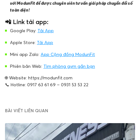
với ModunFit để được chuyên viên tư vấn giải pháp chuyển đổi số
toàn diện!
📲 Link tải app:
Google Play:
Tải App
Apple Store:
Tải App
Mini app Zalo:
App Cộng đồng ModunFit
Phiên bản Web:
Tìm phòng gym gần bạn
🌐 Website: https://modunfit.com
📞 Hotline: 0917 63 61 69 – 0931 53 53 22
BÀI VIẾT LIÊN QUAN