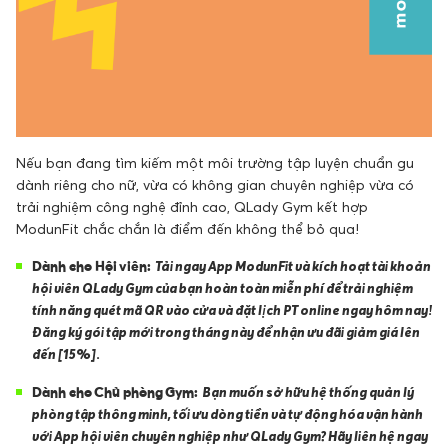
Nếu bạn đang tìm kiếm một môi trường tập luyện chuẩn gu
dành riêng cho nữ, vừa có không gian chuyên nghiệp vừa có
trải nghiệm công nghệ đỉnh cao, QLady Gym kết hợp
ModunFit chắc chắn là điểm đến không thể bỏ qua!
Dành cho Hội viên:
Tải ngay App ModunFit và kích hoạt tài khoản
hội viên QLady Gym của bạn hoàn toàn miễn phí để trải nghiệm
tính năng quét mã QR vào cửa và đặt lịch PT online ngay hôm nay!
Đăng ký gói tập mới trong tháng này để nhận ưu đãi giảm giá lên
đến [15%].
Dành cho Chủ phòng Gym:
Bạn muốn sở hữu hệ thống quản lý
phòng tập thông minh, tối ưu dòng tiền và tự động hóa vận hành
với App hội viên chuyên nghiệp như QLady Gym? Hãy liên hệ ngay