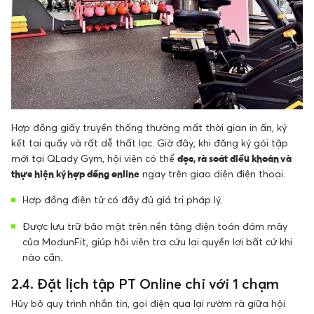
Hợp đồng giấy truyền thống thường mất thời gian in ấn, ký
kết tại quầy và rất dễ thất lạc. Giờ đây, khi đăng ký gói tập
mới tại QLady Gym, hội viên có thể
đọc, rà soát điều khoản và
thực hiện ký hợp đồng online
ngay trên giao diện điện thoại.
Hợp đồng điện tử có đầy đủ giá trị pháp lý.
Được lưu trữ bảo mật trên nền tảng điện toán đám mây
của ModunFit, giúp hội viên tra cứu lại quyền lợi bất cứ khi
nào cần.
2.4. Đặt lịch tập PT Online chỉ với 1 chạm
Hủy bỏ quy trình nhắn tin, gọi điện qua lại rườm rà giữa hội