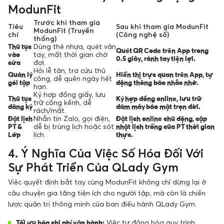
ModunFit
Trước khi tham gia
Tiêu
Sau khi tham gia ModunFit
ModunFit (Truyền
chí
(Công nghệ số)
thống)
Thủ tục
Dùng thẻ nhựa, quét vân
Quét QR Code trên App trong
vào
tay, mất thời gian chờ
0.5 giây, rảnh tay tiện lợi.
cửa
đợi.
Hỏi lễ tân, tra cứu thủ
Quản lý
Hiển thị trực quan trên App, tự
công, dễ quên ngày hết
gói tập
động thông báo nhắc nhở.
hạn.
Ký hợp đồng giấy, lưu
Thủ tục
Ký hợp đồng online, lưu trữ
trữ cồng kềnh, dễ
đăng ký
đám mây bảo mật trọn đời.
rách/mất.
Đặt lịch
Nhắn tin Zalo, gọi điện,
Đặt lịch online chủ động, cập
PT &
dễ bị trùng lịch hoặc sót
nhật lịch trống của PT thời gian
Lớp
lịch.
thực.
4. Ý Nghĩa Của Việc Số Hóa Đối Với
Sự Phát Triển Của QLady Gym
Việc quyết định bắt tay cùng ModunFit không chỉ dừng lại ở
câu chuyện gia tăng tiện ích cho người tập, mà còn là chiến
lược quản trị thông minh của ban điều hành QLady Gym.
Tối ưu hóa chi phí vận hành:
Việc tự động hóa quy trình