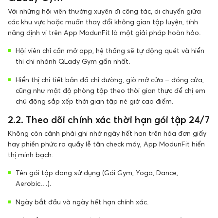
Với những hội viên thường xuyên đi công tác, di chuyển giữa
các khu vực hoặc muốn thay đổi không gian tập luyện, tính
năng định vị trên App ModunFit là một giải pháp hoàn hảo.
Hội viên chỉ cần mở app, hệ thống sẽ tự động quét và hiển
thị chi nhánh QLady Gym gần nhất.
Hiển thị chi tiết bản đồ chỉ đường, giờ mở cửa – đóng cửa,
cũng như mật độ phòng tập theo thời gian thực để chị em
chủ động sắp xếp thời gian tập né giờ cao điểm.
2.2. Theo dõi chính xác thời hạn gói tập 24/7
Không còn cảnh phải ghi nhớ ngày hết hạn trên hóa đơn giấy
hay phiền phức ra quầy lễ tân check máy, App ModunFit hiển
thị minh bạch:
Tên gói tập đang sử dụng (Gói Gym, Yoga, Dance,
Aerobic…).
Ngày bắt đầu và ngày hết hạn chính xác.