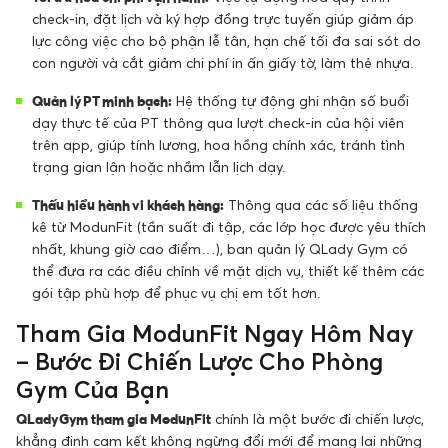
check-in, đặt lịch và ký hợp đồng trực tuyến giúp giảm áp
lực công việc cho bộ phận lễ tân, hạn chế tối đa sai sót do
con người và cắt giảm chi phí in ấn giấy tờ, làm thẻ nhựa.
Quản lý PT minh bạch:
Hệ thống tự động ghi nhận số buổi
dạy thực tế của PT thông qua lượt check-in của hội viên
trên app, giúp tính lương, hoa hồng chính xác, tránh tình
trạng gian lận hoặc nhầm lẫn lịch dạy.
Thấu hiểu hành vi khách hàng:
Thông qua các số liệu thống
kê từ ModunFit (tần suất đi tập, các lớp học được yêu thích
nhất, khung giờ cao điểm…), ban quản lý QLady Gym có
thể đưa ra các điều chỉnh về mặt dịch vụ, thiết kế thêm các
gói tập phù hợp để phục vụ chị em tốt hơn.
Tham Gia ModunFit Ngay Hôm Nay
– Bước Đi Chiến Lược Cho Phòng
Gym Của Bạn
QLady Gym tham gia ModunFit
chính là một bước đi chiến lược,
khẳng định cam kết không ngừng đổi mới để mang lại những