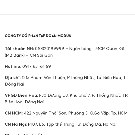
CÔNG TY CỔ PHẦN TẬP ĐOÀN MODUN
Tài khoản NH:
010320199999 – Ngân hàng TMCP Quân Đội
(MB Bank) – CN Sài Gòn
Hotline:
0917 63 61 69
Địa chỉ:
1215 Phạm Văn Thuận, P.Thống Nhất, Tp. Biên Hòa, T.
Đồng Nai
VPGD Biên Hòa:
F30 Đường D3, Khu phố 7, P. Thống Nhất, TP.
Biên Hoà, Đồng Nai
CN HCM:
422 Nguyễn Thái Sơn, Phường 5, Q.Gò Vấp, Tp. HCM
CN Hà Nội
: P107, E5, Tập thể Trung Tự, Đống Đa, Hà Nội