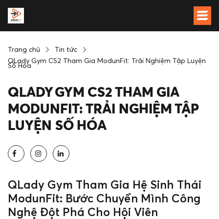
Trang chủ
Tin tức
QLady Gym CS2 Tham Gia ModunFit: Trải Nghiệm Tập Luyện
Số Hóa
QLADY GYM CS2 THAM GIA
MODUNFIT: TRẢI NGHIỆM TẬP
LUYỆN SỐ HÓA
QLady Gym Tham Gia Hệ Sinh Thái
ModunFit: Bước Chuyển Mình Công
Nghệ Đột Phá Cho Hội Viên