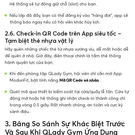
Hệ thống sẽ tự động giữ chỗ (slot) cho bạn.
Nếu lớp đã đầy, bạn có thể đăng ký vào “hàng đợi”, app sẽ
thông báo ngay nếu có hội viên khác hủy lịch.
2.6. Check-in QR Code trên App siêu tốc –
Tạm biệt thẻ nhựa vật lý
Hãy quên những chiếc thẻ từ nhựa vướng víu, dễ mất hoặc dễ
để quên ở nhà. Giờ đây, điện thoại chính là tấm thẻ thông
hành quyền lực của bạn.
Khi đến phòng tập QLady Gym, hội viên chỉ cần mở App
ModunFit, bật tính năng
Mã QR Code cá nhân
.
Quét mã qua thiết bị kiểm soát tại cửa/quầy lễ tân. Cửa tự
động mở hoặc hệ thống ghi nhận check-in thành công chỉ
trong vòng 0.5 giây. Rất nhanh chóng, an toàn và cực kỳ
sành điệu.
3. Bảng So Sánh Sự Khác Biệt Trước
Và Sau Khi QLady Gym Ứng Dụng