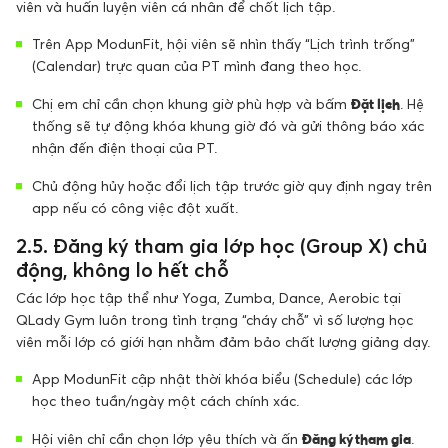
viên và huấn luyện viên cá nhân để chốt lịch tập.
Trên App ModunFit, hội viên sẽ nhìn thấy “Lịch trình trống”
(Calendar) trực quan của PT mình đang theo học.
Chị em chỉ cần chọn khung giờ phù hợp và bấm
Đặt lịch
. Hệ
thống sẽ tự động khóa khung giờ đó và gửi thông báo xác
nhận đến điện thoại của PT.
Chủ động hủy hoặc đổi lịch tập trước giờ quy định ngay trên
app nếu có công việc đột xuất.
2.5. Đăng ký tham gia lớp học (Group X) chủ
động, không lo hết chỗ
Các lớp học tập thể như Yoga, Zumba, Dance, Aerobic tại
QLady Gym luôn trong tình trạng “cháy chỗ” vì số lượng học
viên mỗi lớp có giới hạn nhằm đảm bảo chất lượng giảng dạy.
App ModunFit cập nhật thời khóa biểu (Schedule) các lớp
học theo tuần/ngày một cách chính xác.
Hội viên chỉ cần chọn lớp yêu thích và ấn
Đăng ký tham gia
.