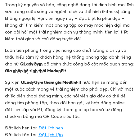
Trong kỷ nguyên số hóa, công nghệ đang tái định hình mọi lĩnh
vực trong cuộc sống và ngành dịch vụ thể hình (Fitness) cũng
không ngoại lệ. Hội viên ngày nay – đặc biệt là phái đẹp –
không chỉ tìm kiếm một phòng tập có máy móc hiện đại, mà
còn đòi hỏi một trải nghiệm dịch vụ thông minh, tiện lợi, tiết
kiệm thời gian và chủ động tuyệt đối.
Luôn tiên phong trong việc nâng cao chất lượng dịch vụ và
thấu hiểu tâm lý khách hàng, hệ thống phòng tập dành riêng
cho nữ
QLady Gym
đã chính thức công bố cột mốc quan trọng:
Gia nhập hệ sinh thái ModunFit
.
Sự kiện
QLady Gym tham gia ModunFit
hứa hẹn sẽ mang đến
một cuộc cách mạng về trải nghiệm cho phái đẹp. Chỉ với một
chiếc điện thoại thông minh, các hội viên giờ đây có thể dễ
dàng tìm phòng tập, theo dõi hạn gói, ký hợp đồng online,
đặt lịch tập với PT, đăng ký tham gia lớp học và tự động
check-in bằng mã QR Code siêu tốc.
Đặt lịch hẹn tại:
Đặt lịch hẹn
Đặt lịch tập tại:
Đặt lịch tập