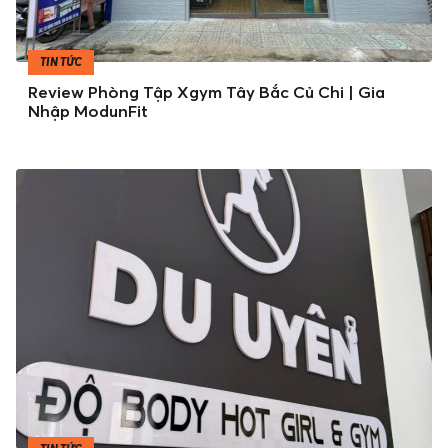
TIN TỨC
Review Phòng Tập Xgym Tây Bắc Củ Chi | Gia
Nhập ModunFit