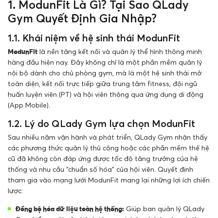
1. ModunFit Là Gì? Tại Sao QLady
Gym Quyết Định Gia Nhập?
1.1. Khái niệm về hệ sinh thái ModunFit
ModunFit
là nền tảng kết nối và quản lý thể hình thông minh
hàng đầu hiện nay. Đây không chỉ là một phần mềm quản lý
nội bộ dành cho chủ phòng gym, mà là một hệ sinh thái mở
toàn diện, kết nối trực tiếp giữa trung tâm fitness, đội ngũ
huấn luyện viên (PT) và hội viên thông qua ứng dụng di động
(App Mobile).
1.2. Lý do QLady Gym lựa chọn ModunFit
Sau nhiều năm vận hành và phát triển, QLady Gym nhận thấy
các phương thức quản lý thủ công hoặc các phần mềm thế hệ
cũ đã không còn đáp ứng được tốc độ tăng trưởng của hệ
thống và nhu cầu “chuẩn số hóa” của hội viên. Quyết định
tham gia vào mạng lưới ModunFit mang lại những lợi ích chiến
lược:
Đồng bộ hóa dữ liệu toàn hệ thống:
Giúp ban quản lý QLady