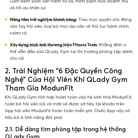
Gym kiểm soát vận hành từ xa, minh bạch hóa doanh thu
và tối ưu nhân sự.
Nâng tầm trải nghiệm khách hàng:
Trao trọn quyền chủ động
vào tay hội viên, loại bỏ mọi rào cản về thủ tục hành chính
rườm rà.
Xây dựng hình ảnh thương hiệu Fitness Tech:
Khẳng định vị
thế dẫn đầu của QLady Gym tại thị trường phòng tập dành
cho nữ.
2. Trải Nghiệm “6 Đặc Quyền Công
Nghệ” Của Hội Viên Khi QLady Gym
Tham Gia ModunFit
Khi QLady Gym tích hợp hoàn toàn vào hệ sinh thái ModunFit,
toàn bộ hội viên (cũ và mới) sẽ được sở hữu tài khoản trên
App hội viên ModunFit hoàn toàn miễn phí. Chiếc App này sở
hữu bộ 6 tính năng đột phá:
2.1. Dễ dàng tìm phòng tập trong hệ thống
QLady Gym