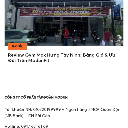
TIN TỨC
Review Gym Max Hưng Tây Ninh: Bảng Giá & Ưu
Đãi Trên ModunFit
CÔNG TY CỔ PHẦN TẬP ĐOÀN MODUN
Tài khoản NH:
010320199999 – Ngân hàng TMCP Quân Đội
(MB Bank) – CN Sài Gòn
Hotline:
0917 63 61 69