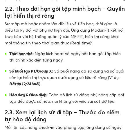
2.2. Theo dõi hạn gói tập minh bạch – Quyền
lợi hiển thị rõ ràng
Sự mập mờ hoặc nhầm lẫn dữ liệu về tiền bạc, thời gian là
điều tối kỵ đối với phụ nữ hiện đại. Ứng dụng ModunFit kết nối
trực tiếp với hệ thống quản lý của MEIFIT, hiển thị công khai
mọi thông tin theo thời gian thực (Real-time):
Thời hạn thẻ:
Ngày kích hoạt và ngày hết hạn gói tập hiển
thị chính xác đến từng ngày.
Số buổi tập PT/Group X:
Số buổi nàng đã sử dụng và số buổi
còn lại hiển thị trực quan dưới dạng số liệu rõ ràng (Ví dụ:
Đã tập 12/24 buổi
).
Hóa đơn & Giao dịch:
Toàn bộ lịch sử đóng phí, nâng cấp gói
tập đều được số hóa, nói không với việc sai sót dữ liệu.
2.3. Xem lại lịch sử đi tập – Thước đo niềm
tự hào độ dáng
Mỗi lần các nàng check-in vào phòng tập, ứng dụng sẽ ngay