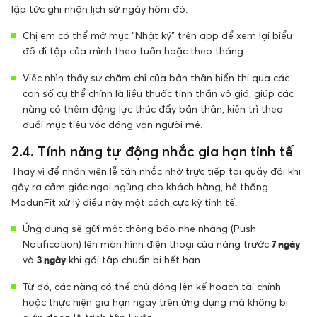
lập tức ghi nhận lịch sử ngày hôm đó.
Chị em có thể mở mục “Nhật ký” trên app để xem lại biểu
đồ đi tập của mình theo tuần hoặc theo tháng.
Việc nhìn thấy sự chăm chỉ của bản thân hiển thị qua các
con số cụ thể chính là liều thuốc tinh thần vô giá, giúp các
nàng có thêm động lực thúc đẩy bản thân, kiên trì theo
đuổi mục tiêu vóc dáng vạn người mê.
2.4. Tính năng tự động nhắc gia hạn tinh tế
Thay vì để nhân viên lễ tân nhắc nhở trực tiếp tại quầy đôi khi
gây ra cảm giác ngại ngùng cho khách hàng, hệ thống
ModunFit xử lý điều này một cách cực kỳ tinh tế.
Ứng dụng sẽ gửi một thông báo nhẹ nhàng (Push
Notification) lên màn hình điện thoại của nàng trước
7 ngày
và
3 ngày
khi gói tập chuẩn bị hết hạn.
Từ đó, các nàng có thể chủ động lên kế hoạch tài chính
hoặc thực hiện gia hạn ngay trên ứng dụng mà không bị