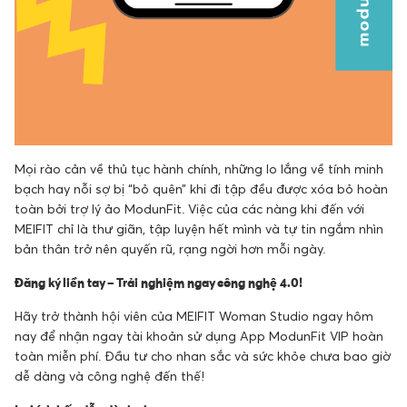
Mọi rào cản về thủ tục hành chính, những lo lắng về tính minh
bạch hay nỗi sợ bị “bỏ quên” khi đi tập đều được xóa bỏ hoàn
toàn bởi trợ lý ảo ModunFit. Việc của các nàng khi đến với
MEIFIT chỉ là thư giãn, tập luyện hết mình và tự tin ngắm nhìn
bản thân trở nên quyến rũ, rạng ngời hơn mỗi ngày.
Đăng ký liền tay – Trải nghiệm ngay công nghệ 4.0!
Hãy trở thành hội viên của MEIFIT Woman Studio ngay hôm
nay để nhận ngay tài khoản sử dụng App ModunFit VIP hoàn
toàn miễn phí. Đầu tư cho nhan sắc và sức khỏe chưa bao giờ
dễ dàng và công nghệ đến thế!