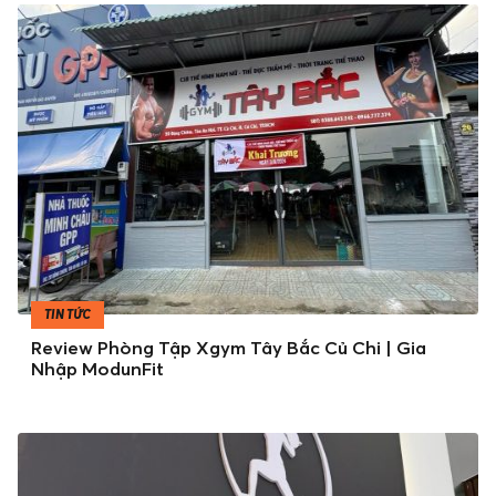
TIN TỨC
Review Phòng Tập Xgym Tây Bắc Củ Chi | Gia
Nhập ModunFit