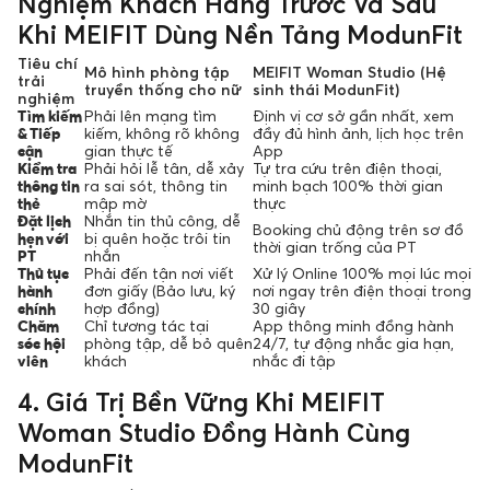
Nghiệm Khách Hàng Trước Và Sau
Khi MEIFIT Dùng Nền Tảng ModunFit
Tiêu chí
Mô hình phòng tập
MEIFIT Woman Studio (Hệ
trải
truyền thống cho nữ
sinh thái ModunFit)
nghiệm
Tìm kiếm
Phải lên mạng tìm
Định vị cơ sở gần nhất, xem
& Tiếp
kiếm, không rõ không
đầy đủ hình ảnh, lịch học trên
cận
gian thực tế
App
Kiểm tra
Phải hỏi lễ tân, dễ xảy
Tự tra cứu trên điện thoại,
thông tin
ra sai sót, thông tin
minh bạch 100% thời gian
thẻ
mập mờ
thực
Đặt lịch
Nhắn tin thủ công, dễ
Booking chủ động trên sơ đồ
hẹn với
bị quên hoặc trôi tin
thời gian trống của PT
PT
nhắn
Thủ tục
Phải đến tận nơi viết
Xử lý Online 100% mọi lúc mọi
hành
đơn giấy (Bảo lưu, ký
nơi ngay trên điện thoại trong
chính
hợp đồng)
30 giây
Chăm
Chỉ tương tác tại
App thông minh đồng hành
sóc hội
phòng tập, dễ bỏ quên
24/7, tự động nhắc gia hạn,
viên
khách
nhắc đi tập
4. Giá Trị Bền Vững Khi MEIFIT
Woman Studio Đồng Hành Cùng
ModunFit