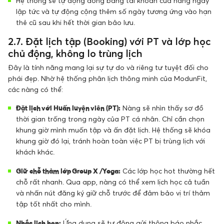
Hệ thống sẽ tự động đóng băng tài khoản của nàng ngay
lập tức và tự động cộng thêm số ngày tương ứng vào hạn
thẻ cũ sau khi hết thời gian bảo lưu.
2.7. Đặt lịch tập (Booking) với PT và lớp học
chủ động, không lo trùng lịch
Đây là tính năng mang lại sự tự do và riêng tư tuyệt đối cho
phái đẹp. Nhờ hệ thống phân lịch thông minh của ModunFit,
các nàng có thể:
Đặt lịch với Huấn luyện viên (PT):
Nàng sẽ nhìn thấy sơ đồ
thời gian trống trong ngày của PT cá nhân. Chỉ cần chọn
khung giờ mình muốn tập và ấn đặt lịch. Hệ thống sẽ khóa
khung giờ đó lại, tránh hoàn toàn việc PT bị trùng lịch với
khách khác.
Giữ chỗ thảm lớp Group X / Yoga:
Các lớp học hot thường hết
chỗ rất nhanh. Qua app, nàng có thể xem lịch học cả tuần
và nhấn nút đăng ký giữ chỗ trước để đảm bảo vị trí thảm
tập tốt nhất cho mình.
Nhắc lịch hẹn:
Ứng dụng sẽ tự động gửi thông báo nhắc