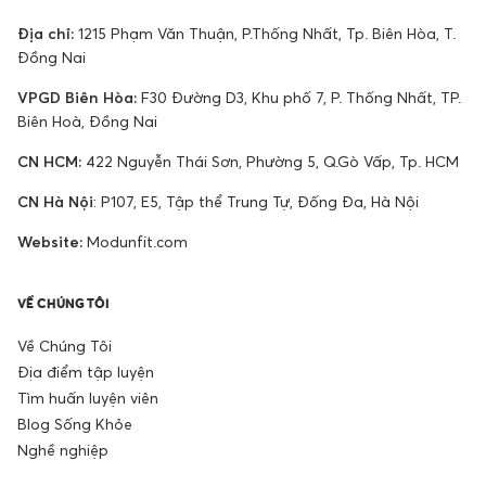
Địa chỉ:
1215 Phạm Văn Thuận, P.Thống Nhất, Tp. Biên Hòa, T.
Đồng Nai
VPGD Biên Hòa:
F30 Đường D3, Khu phố 7, P. Thống Nhất, TP.
Biên Hoà, Đồng Nai
CN HCM:
422 Nguyễn Thái Sơn, Phường 5, Q.Gò Vấp, Tp. HCM
CN Hà Nội
: P107, E5, Tập thể Trung Tự, Đống Đa, Hà Nội
Website:
Modunfit.com
VỀ CHÚNG TÔI
Về Chúng Tôi
Địa điểm tập luyện
Tìm huấn luyện viên
Blog Sống Khỏe
Nghề nghiệp