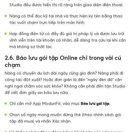
Studio đều được hiển thị rõ ràng trên giao diện điện thoại.
Nàng có thể đọc kỹ tại nhà và thực hiện ký tên bằng thao
tác vuốt chạm trực tiếp trên màn hình.
Hợp đồng điện tử có đầy đủ giá trị pháp lý và được lưu trữ
vĩnh viễn trên tài khoản cá nhân, dễ dàng tra cứu lại khi cần
mà không sợ thất lạc.
2.6. Bảo lưu gói tập Online chỉ trong vài cú
chạm
Nàng có chuyến du lịch dài ngày cùng gia đình? Nàng phải đi
công tác đột xuất? Hoặc đơn giản là đến “ngày đèn đỏ” cần
nghỉ ngơi chăm sóc sức khỏe? Không cần phải đến tận Studio
để viết đơn giấy xin bảo lưu nữa.
Chỉ cần mở App ModunFit, vào mục
Bảo lưu gói tập
.
Chọn số ngày mong muốn dừng thẻ (theo chính sách gói
tập đã mua) và nhấn Xác nhận.