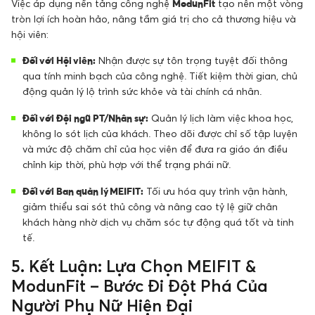
Việc áp dụng nền tảng công nghệ
ModunFit
tạo nên một vòng
tròn lợi ích hoàn hảo, nâng tầm giá trị cho cả thương hiệu và
hội viên:
Đối với Hội viên:
Nhận được sự tôn trọng tuyệt đối thông
qua tính minh bạch của công nghệ. Tiết kiệm thời gian, chủ
động quản lý lộ trình sức khỏe và tài chính cá nhân.
Đối với Đội ngũ PT/Nhân sự:
Quản lý lịch làm việc khoa học,
không lo sót lịch của khách. Theo dõi được chỉ số tập luyện
và mức độ chăm chỉ của học viên để đưa ra giáo án điều
chỉnh kịp thời, phù hợp với thể trạng phái nữ.
Đối với Ban quản lý MEIFIT:
Tối ưu hóa quy trình vận hành,
giảm thiểu sai sót thủ công và nâng cao tỷ lệ giữ chân
khách hàng nhờ dịch vụ chăm sóc tự động quá tốt và tinh
tế.
5. Kết Luận: Lựa Chọn MEIFIT &
ModunFit – Bước Đi Đột Phá Của
Người Phụ Nữ Hiện Đại