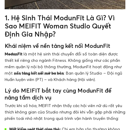
1. Hệ Sinh Thái ModunFit Là Gì? Vì
Sao MEIFIT Woman Studio Quyết
Định Gia Nhập?
Khái niệm về nền tảng kết nối ModunFit
ModunFit
là một hệ sinh thái chuyển đổi số toàn diện được
thiết kế riêng cho ngành Fitness. Không giống như các phần
mềm quản lý nội bộ thông thường, ModunFit hoạt động như
một
nền tảng kết nối mở ba bên
: Ban quản lý Studio – Đội ngũ
Huấn luyện viên (PT) – và Khách hàng (Hội viên).
Lý do MEIFIT bắt tay cùng ModunFit để
nâng tầm dịch vụ
Trước khi số hóa, MEIFIT nhận thấy các hội viên nữ dù rất yêu
thích không gian của Studio nhưng đôi khi vẫn gặp phải những
phiền toái nhỏ nhặt trong quá trình vận hành truyền thống:
Mất kiểm soát thời gian thẻ:
Chị em bận rộn thường không