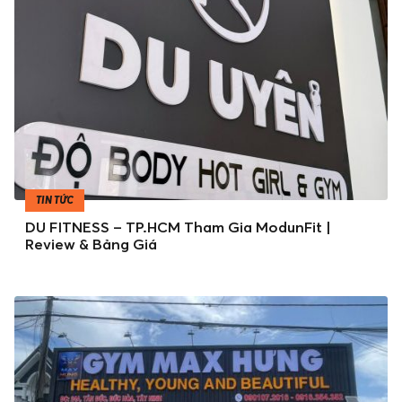
TIN TỨC
DU FITNESS – TP.HCM Tham Gia ModunFit |
Review & Bảng Giá