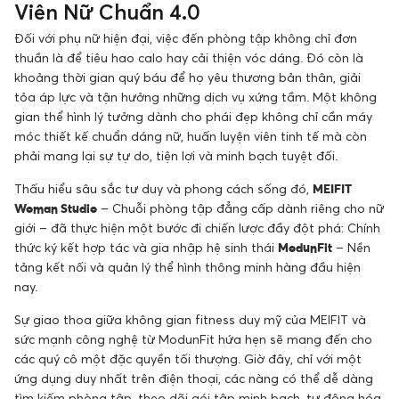
Viên Nữ Chuẩn 4.0
Đối với phụ nữ hiện đại, việc đến phòng tập không chỉ đơn
thuần là để tiêu hao calo hay cải thiện vóc dáng. Đó còn là
khoảng thời gian quý báu để họ yêu thương bản thân, giải
tỏa áp lực và tận hưởng những dịch vụ xứng tầm. Một không
gian thể hình lý tưởng dành cho phái đẹp không chỉ cần máy
móc thiết kế chuẩn dáng nữ, huấn luyện viên tinh tế mà còn
phải mang lại sự tự do, tiện lợi và minh bạch tuyệt đối.
Thấu hiểu sâu sắc tư duy và phong cách sống đó,
MEIFIT
Woman Studio
– Chuỗi phòng tập đẳng cấp dành riêng cho nữ
giới – đã thực hiện một bước đi chiến lược đầy đột phá: Chính
thức ký kết hợp tác và gia nhập hệ sinh thái
ModunFit
– Nền
tảng kết nối và quản lý thể hình thông minh hàng đầu hiện
nay.
Sự giao thoa giữa không gian fitness duy mỹ của MEIFIT và
sức mạnh công nghệ từ ModunFit hứa hẹn sẽ mang đến cho
các quý cô một đặc quyền tối thượng. Giờ đây, chỉ với một
ứng dụng duy nhất trên điện thoại, các nàng có thể dễ dàng
tìm kiếm phòng tập, theo dõi gói tập minh bạch, tự động hóa