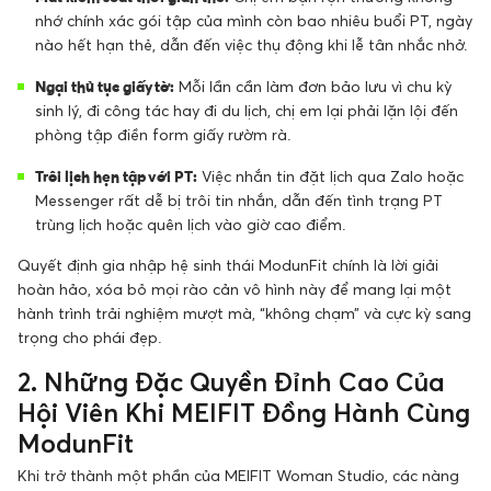
nhớ chính xác gói tập của mình còn bao nhiêu buổi PT, ngày
nào hết hạn thẻ, dẫn đến việc thụ động khi lễ tân nhắc nhở.
Ngại thủ tục giấy tờ:
Mỗi lần cần làm đơn bảo lưu vì chu kỳ
sinh lý, đi công tác hay đi du lịch, chị em lại phải lặn lội đến
phòng tập điền form giấy rườm rà.
Trôi lịch hẹn tập với PT:
Việc nhắn tin đặt lịch qua Zalo hoặc
Messenger rất dễ bị trôi tin nhắn, dẫn đến tình trạng PT
trùng lịch hoặc quên lịch vào giờ cao điểm.
Quyết định gia nhập hệ sinh thái ModunFit chính là lời giải
hoàn hảo, xóa bỏ mọi rào cản vô hình này để mang lại một
hành trình trải nghiệm mượt mà, “không chạm” và cực kỳ sang
trọng cho phái đẹp.
2. Những Đặc Quyền Đỉnh Cao Của
Hội Viên Khi MEIFIT Đồng Hành Cùng
ModunFit
Khi trở thành một phần của MEIFIT Woman Studio, các nàng