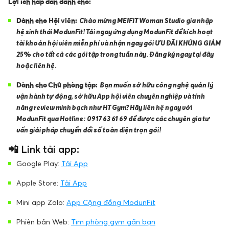
Lợi ích hấp dẫn dành cho:
Dành cho Hội viên:
Chào mừng MEIFIT Woman Studio gia nhập
hệ sinh thái ModunFit! Tải ngay ứng dụng ModunFit để kích hoạt
tài khoản hội viên miễn phí và nhận ngay gói ƯU ĐÃI KHỦNG GIẢM
25% cho tất cả các gói tập trong tuần này. Đăng ký ngay tại đây
hoặc liên hệ.
Dành cho Chủ phòng tập:
Bạn muốn sở hữu công nghệ quản lý
vận hành tự động, sở hữu App hội viên chuyên nghiệp và tính
năng review minh bạch như HT Gym? Hãy liên hệ ngay với
ModunFit qua Hotline:
0917 63 61 69
để được các chuyên gia tư
vấn giải pháp chuyển đổi số toàn diện trọn gói!
📲 Link tải app:
Google Play:
Tải App
Apple Store:
Tải App
Mini app Zalo:
App Cộng đồng ModunFit
Phiên bản Web:
Tìm phòng gym gần bạn