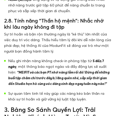
nhở nàng trước giờ tập 60 phút để nàng chuẩn bị trang
phục và sắp xếp thời gian di chuyển.
2.8. Tính năng “Thần hộ mệnh”: Nhắc nhở
khi lâu ngày không đi tập
Sự trì hoãn và bận rộn thường ngày là “kẻ thù” lớn nhất của
việc duy trì vóc dáng. Thấu hiểu tâm lý đôi khi dễ nản lòng của
phái đẹp, hệ thống AI của ModunFit sẽ đóng vai trò như một
người bạn đồng hành tâm lý.
Nếu ghi nhận nàng không check-in phòng tập từ
5 đến 7
ngày
, một thông báo ngọt ngào và đầy động lực sẽ xuất
hiện:
“MEIFIT và các bạn PT nhớ nàng lắm rồi đó! Đừng để những
buổi tập chăm chỉ trước đây bị lãng quên nhé, sắp xếp thời gian
đến Studio hẹn hò cùng vóc dáng xinh đẹp ngay tuần này nào!”
Sự quan tâm tinh tế này giúp các nàng kéo bản thân ra
khỏi sự trì hoãn và giữ vững kỷ luật tập luyện.
3. Bảng So Sánh Quyền Lợi: Trải