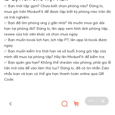
✅ Bạn mới tập gym? Chưa biết chọn phòng nào? Đừng lo,
mua gói trên ModunFit để được tập bất kỳ phòng nào trên đó
và trải nghiệm.
✅ Bạn đã tìm phòng ưng ý gần nhà? Và muốn mua gói dài
hạn tại phòng đó? Đừng lo, lên app xem hình ảnh phòng tập,
review của hội viên khác và chọn mua ngay.
✅ Bạn muốn book lịch hẹn, lịch tập PT, lên app là book được
ngay.
✅ Bạn muốn kiểm tra thời hạn và số buổi trong gói tập của
mình đã mua tại phòng tập? Hãy lên ModunFit để kiểm tra.
✅ Bạn quên gia hạn? Không thể checkin vào phòng, phải gọi lễ
tân mở cửa để vào làm thủ tục? Đừng lo, đã có tin nhắn Zalo
nhắc bạn và bạn có thể gia hạn thanh toán online qua QR
Code.