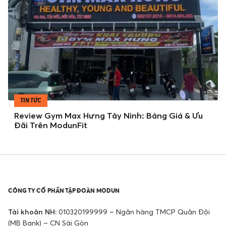
TIN TỨC
Review Gym Max Hưng Tây Ninh: Bảng Giá & Ưu
Đãi Trên ModunFit
CÔNG TY CỔ PHẦN TẬP ĐOÀN MODUN
Tài khoản NH:
010320199999 – Ngân hàng TMCP Quân Đội
(MB Bank) – CN Sài Gòn