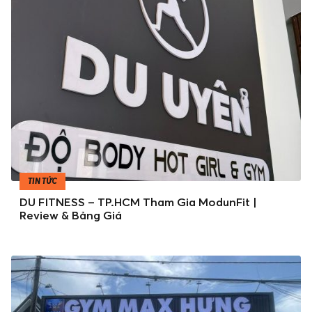
TIN TỨC
DU FITNESS – TP.HCM Tham Gia ModunFit |
Review & Bảng Giá