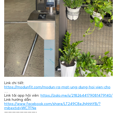
Link chi tiết:
https://modunfit.com/modun-ra-mat-ung-dung-hoi-vien-cho
…
Link tải app hội viên:
https://zalo.me/s/2182644179081479140/
Link hướng dẫn:
https://www.facebook.com/share/LT249C8eJhjhhhYB/?
mibextid=WC7FNe
————————-