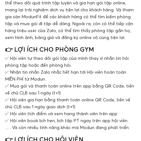
thể theo dõi quá trình tập luyện và gia hạn gói tập online,
mang lại trải nghiệm dịch vụ tiện lợi cho khách hàng. Và tham
gia sàn ModunFit để các khách hàng có thể tìm kiếm phòng
tập và mua gói đi tập dễ dàng. Ngoài ra, còn có thể tiếp cận
hàng triệu user của Zalo, có thể tìm thấy phòng tập gần họ,
xem hình ảnh, bảng giá và đăng ký online vô cùng tiện lợi.
👉 LỢI ÍCH CHO PHÒNG GYM
✅ Hội viên tự theo dõi gói tập của mình thay vì nhắn tin hỏi
phòng tập hoặc đến phòng hỏi.
✅ Nhận tin nhắn Zalo nhắc hết hạn tới Hội viên hoàn toàn
MIỄN PHÍ từ Modun.
✅ Mua gói và thanh toán online trên app bằng QR Code, tiền
về chủ CLB sau 1 ngày (t+1)
✅ Hội viên gia hạn bằng thanh toán online QR Code, tiền về
chủ CLB sau 1 ngày giao dịch (t+1)
✅ Hội viên tích điểm và xem hạng thành viên trên app
✅ Hội viên book lịch hẹn, lịch tập PT ngay trên app hội viên.
…. Và còn nhiều tính năng khác mà Modun đang phát triển.
👉 LỢI ÍCH CHO HỘI VIÊN