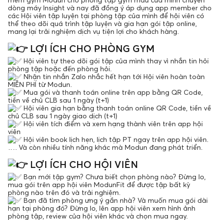
dòng máy Insight và nay đã đồng ý áp dụng app member cho
các Hội viên tập luyện tại phòng tập của mình để hội viên có
thể theo dõi quá trình tập luyện và gia hạn gói tập online,
mang lại trải nghiệm dịch vụ tiện lợi cho khách hàng.
LỢI ÍCH CHO PHÒNG GYM
Hội viên tự theo dõi gói tập của mình thay vì nhắn tin hỏi
phòng tập hoặc đến phòng hỏi.
Nhận tin nhắn Zalo nhắc hết hạn tới Hội viên hoàn toàn
MIỄN PHÍ từ Modun.
Mua gói và thanh toán online trên app bằng QR Code,
tiền về chủ CLB sau 1 ngày (t+1)
Hội viên gia hạn bằng thanh toán online QR Code, tiền về
chủ CLB sau 1 ngày giao dịch (t+1)
Hội viên tích điểm và xem hạng thành viên trên app hội
viên
Hội viên book lịch hẹn, lịch tập PT ngay trên app hội viên.
…. Và còn nhiều tính năng khác mà Modun đang phát triển.
LỢI ÍCH CHO HỘI VIÊN
Bạn mới tập gym? Chưa biết chọn phòng nào? Đừng lo,
mua gói trên app hội viên ModunFit để được tập bất kỳ
phòng nào trên đó và trải nghiệm.
Bạn đã tìm phòng ưng ý gần nhà? Và muốn mua gói dài
hạn tại phòng đó? Đừng lo, lên app hội viên xem hình ảnh
phòng tập, review của hội viên khác và chọn mua ngay.