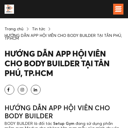
Trang chủ
Tin tức
HƯỚNG DẪN APP HỘI VIÊN CHO BODY BUILDER TẠI TÂN PHÚ,
TP.HCM
HƯỚNG DẪN APP HỘI VIÊN
CHO BODY BUILDER TẠI TÂN
PHÚ, TP.HCM
HƯỚNG DẪN APP HỘI VIÊN CHO
BODY BUILDER
BODY BUILDER là đối tác
Setup Gym
đang sử dụng phần
mềm gym Modun cho phòng tập gym mẫu của mình chuyên