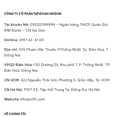
CÔNG TY CỔ PHẦN TẬP ĐOÀN MODUN
Tài khoản NH:
010320199999 – Ngân hàng TMCP Quân Đội
(MB Bank) – CN Sài Gòn
Hotline:
0917 63 61 69
Địa chỉ:
1215 Phạm Văn Thuận, P.Thống Nhất, Tp. Biên Hòa, T.
Đồng Nai
VPGD Biên Hòa:
F30 Đường D3, Khu phố 7, P. Thống Nhất, TP.
Biên Hoà, Đồng Nai
CN HCM:
422 Nguyễn Thái Sơn, Phường 5, Q.Gò Vấp, Tp. HCM
CN Hà Nội
: P107, E5, Tập thể Trung Tự, Đống Đa, Hà Nội
Website:
Modunfit.com
VỀ CHÚNG TÔI