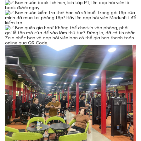
Bạn muốn book lịch hẹn, lịch tập PT, lên app hội viên là
book được ngay.
Bạn muốn kiểm tra thời hạn và số buổi trong gói tập của
mình đã mua tại phòng tập? Hãy lên app hội viên ModunFit để
kiểm tra.
Bạn quên gia hạn? Không thể checkin vào phòng, phải
gọi lễ tân mở cửa để vào làm thủ tục? Đừng lo, đã có tin nhắn
Zalo nhắc bạn và app hội viên bạn có thể gia hạn thanh toán
online qua QR Code.