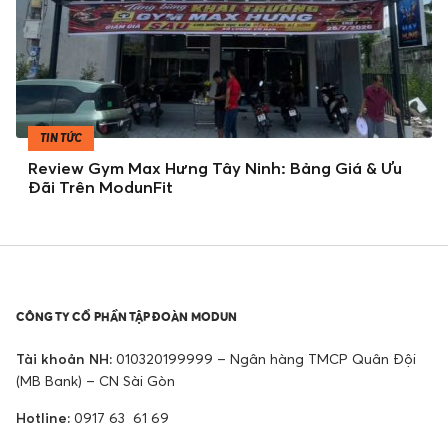
TIN TỨC
Review Gym Max Hưng Tây Ninh: Bảng Giá & Ưu
Đãi Trên ModunFit
CÔNG TY CỔ PHẦN TẬP ĐOÀN MODUN
Tài khoản NH:
010320199999 – Ngân hàng TMCP Quân Đội
(MB Bank) – CN Sài Gòn
Hotline:
0917 63 61 69