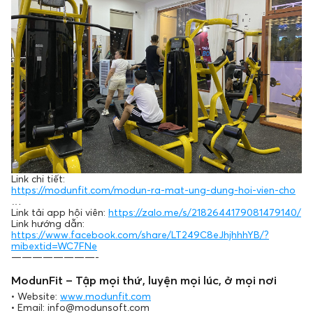
Link chi tiết:
https://modunfit.com/modun-ra-mat-ung-dung-hoi-vien-cho
…
Link tải app hội viên:
https://zalo.me/s/2182644179081479140/
Link hướng dẫn:
https://www.facebook.com/share/LT249C8eJhjhhhYB/?
mibextid=WC7FNe
————————-
ModunFit – Tập mọi thứ, luyện mọi lúc, ở mọi nơi
• Website:
www.modunfit.com
• Email: info@modunsoft.com