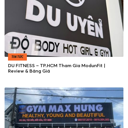
TIN TỨC
DU FITNESS – TP.HCM Tham Gia ModunFit |
Review & Bảng Giá