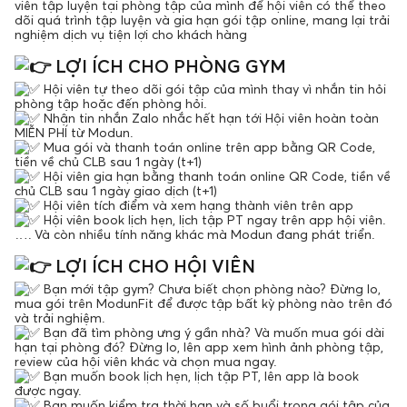
viên tập luyện tại phòng tập của mình để hội viên có thể theo
dõi quá trình tập luyện và gia hạn gói tập online, mang lại trải
nghiệm dịch vụ tiện lợi cho khách hàng
LỢI ÍCH CHO PHÒNG GYM
Hội viên tự theo dõi gói tập của mình thay vì nhắn tin hỏi
phòng tập hoặc đến phòng hỏi.
Nhận tin nhắn Zalo nhắc hết hạn tới Hội viên hoàn toàn
MIỄN PHÍ từ Modun.
Mua gói và thanh toán online trên app bằng QR Code,
tiền về chủ CLB sau 1 ngày (t+1)
Hội viên gia hạn bằng thanh toán online QR Code, tiền về
chủ CLB sau 1 ngày giao dịch (t+1)
Hội viên tích điểm và xem hạng thành viên trên app
Hội viên book lịch hẹn, lịch tập PT ngay trên app hội viên.
…. Và còn nhiều tính năng khác mà Modun đang phát triển.
LỢI ÍCH CHO HỘI VIÊN
Bạn mới tập gym? Chưa biết chọn phòng nào? Đừng lo,
mua gói trên ModunFit để được tập bất kỳ phòng nào trên đó
và trải nghiệm.
Bạn đã tìm phòng ưng ý gần nhà? Và muốn mua gói dài
hạn tại phòng đó? Đừng lo, lên app xem hình ảnh phòng tập,
review của hội viên khác và chọn mua ngay.
Bạn muốn book lịch hẹn, lịch tập PT, lên app là book
được ngay.
Bạn muốn kiểm tra thời hạn và số buổi trong gói tập của