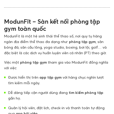
ModunFit – Sàn kết nối phòng tập
gym toàn quốc
ModunFit là một hệ sinh thái thể thao số, nơi quy tụ hàng
ngàn địa điểm thể thao đa dạng như:
phòng tập gym
, sân
bóng đá, sân cầu lông, yoga studio, boxing, bơi lội, golf… và
đặc biệt là các dịch vụ huấn luyện viên cá nhân (PT) theo giờ.
Việc một
phòng tập gym
tham gia vào ModunFit đồng nghĩa
với việc:
Được hiển thị trên
app tập gym
với hàng chục nghìn lượt
tìm kiếm mỗi ngày.
Dễ dàng tiếp cận người dùng đang
tìm kiếm phòng tập
gần họ.
Quản lý hội viên, đặt lịch, check-in và thanh toán tự động
qua
app hội viên
.