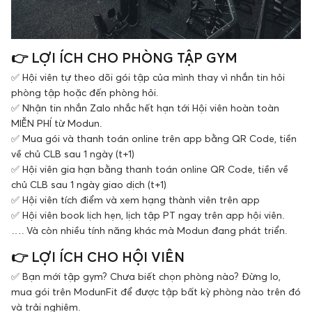
👉 LỢI ÍCH CHO PHÒNG TẬP GYM
✅ Hội viên tự theo dõi gói tập của mình thay vì nhắn tin hỏi
phòng tập hoặc đến phòng hỏi.
✅ Nhận tin nhắn Zalo nhắc hết hạn tới Hội viên hoàn toàn
MIỄN PHÍ từ Modun.
✅ Mua gói và thanh toán online trên app bằng QR Code, tiền
về chủ CLB sau 1 ngày (t+1)
✅ Hội viên gia hạn bằng thanh toán online QR Code, tiền về
chủ CLB sau 1 ngày giao dịch (t+1)
✅ Hội viên tích điểm và xem hạng thành viên trên app
✅ Hội viên book lịch hẹn, lịch tập PT ngay trên app hội viên.
…. Và còn nhiều tính năng khác mà Modun đang phát triển.
👉 LỢI ÍCH CHO HỘI VIÊN
✅ Bạn mới tập gym? Chưa biết chọn phòng nào? Đừng lo,
mua gói trên ModunFit để được tập bất kỳ phòng nào trên đó
và trải nghiệm.