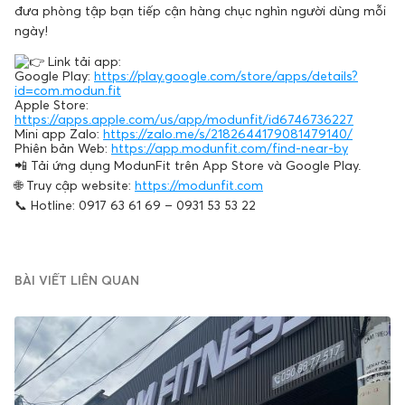
đưa phòng tập bạn tiếp cận hàng chục nghìn người dùng mỗi
ngày!
Link tải app:
Google Play:
https://play.google.com/store/apps/details?
id=com.modun.fit
Apple Store:
https://apps.apple.com/us/app/modunfit/id6746736227
Mini app Zalo:
https://zalo.me/s/2182644179081479140/
Phiên bản Web:
https://app.modunfit.com/find-near-by
📲 Tải ứng dụng ModunFit trên App Store và Google Play.
🌐 Truy cập website:
https://modunfit.com
📞 Hotline: 0917 63 61 69 – 0931 53 53 22
BÀI VIẾT LIÊN QUAN