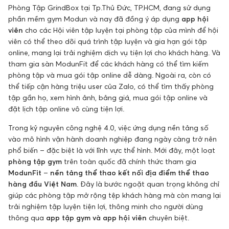
Phòng Tập GrindBox tại Tp.Thủ Đức, TP.HCM, đang sử dụng
phần mềm gym Modun và nay đã đồng ý áp dụng
app hội
viên
cho các Hội viên tập luyện tại phòng tập của mình để hội
viên có thể theo dõi quá trình tập luyện và gia hạn gói tập
online, mang lại trải nghiệm dịch vụ tiện lợi cho khách hàng. Và
tham gia sàn ModunFit để các khách hàng có thể tìm kiếm
phòng tập và mua gói tập online dễ dàng. Ngoài ra, còn có
thể tiếp cận hàng triệu user của Zalo, có thể tìm thấy phòng
tập gần họ, xem hình ảnh, bảng giá, mua gói tập online và
đặt lịch tập online vô cùng tiện lợi.
Trong kỷ nguyên công nghệ 4.0, việc ứng dụng nền tảng số
vào mô hình vận hành doanh nghiệp đang ngày càng trở nên
phổ biến – đặc biệt là với lĩnh vực thể hình. Mới đây, một loạt
phòng tập gym
trên toàn quốc đã chính thức tham gia
ModunFit
–
nền tảng thể thao kết nối địa điểm thể thao
hàng đầu Việt Nam
. Đây là bước ngoặt quan trọng không chỉ
giúp các phòng tập mở rộng tệp khách hàng mà còn mang lại
trải nghiệm tập luyện tiện lợi, thông minh cho người dùng
thông qua
app tập gym và app hội viên
chuyên biệt.