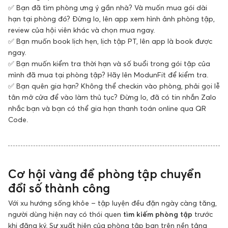
✅ Bạn đã tìm phòng ưng ý gần nhà? Và muốn mua gói dài
hạn tại phòng đó? Đừng lo, lên app xem hình ảnh phòng tập,
review của hội viên khác và chọn mua ngay.
✅ Bạn muốn book lịch hẹn, lịch tập PT, lên app là book được
ngay.
✅ Bạn muốn kiểm tra thời hạn và số buổi trong gói tập của
mình đã mua tại phòng tập? Hãy lên ModunFit để kiểm tra.
✅ Bạn quên gia hạn? Không thể checkin vào phòng, phải gọi lễ
tân mở cửa để vào làm thủ tục? Đừng lo, đã có tin nhắn Zalo
nhắc bạn và bạn có thể gia hạn thanh toán online qua QR
Code.
Cơ hội vàng để phòng tập chuyển
đổi số thành công
Với xu hướng sống khỏe – tập luyện đều đặn ngày càng tăng,
người dùng hiện nay có thói quen
tìm kiếm phòng tập
trước
khi đăng ký. Sự xuất hiện của phòng tập bạn trên nền tảng