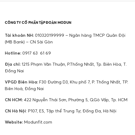
CÔNG TY CỔ PHẦN TẬP ĐOÀN MODUN
Tài khoản NH:
010320199999 – Ngân hàng TMCP Quân Đội
(MB Bank) – CN Sài Gòn
Hotline:
0917 63 61 69
Địa chỉ:
1215 Phạm Văn Thuận, P.Thống Nhất, Tp. Biên Hòa, T.
Đồng Nai
VPGD Biên Hòa:
F30 Đường D3, Khu phố 7, P. Thống Nhất, TP.
Biên Hoà, Đồng Nai
CN HCM:
422 Nguyễn Thái Sơn, Phường 5, Q.Gò Vấp, Tp. HCM
CN Hà Nội
: P107, E5, Tập thể Trung Tự, Đống Đa, Hà Nội
Website:
Modunfit.com