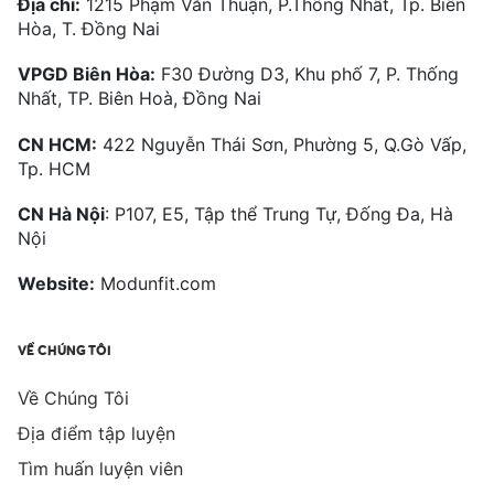
Địa chỉ:
1215 Phạm Văn Thuận, P.Thống Nhất, Tp. Biên
Hòa, T. Đồng Nai
VPGD Biên Hòa:
F30 Đường D3, Khu phố 7, P. Thống
Nhất, TP. Biên Hoà, Đồng Nai
CN HCM:
422 Nguyễn Thái Sơn, Phường 5, Q.Gò Vấp,
Tp. HCM
CN Hà Nội
: P107, E5, Tập thể Trung Tự, Đống Đa, Hà
Nội
Website:
Modunfit.com
VỀ CHÚNG TÔI
Về Chúng Tôi
Địa điểm tập luyện
Tìm huấn luyện viên