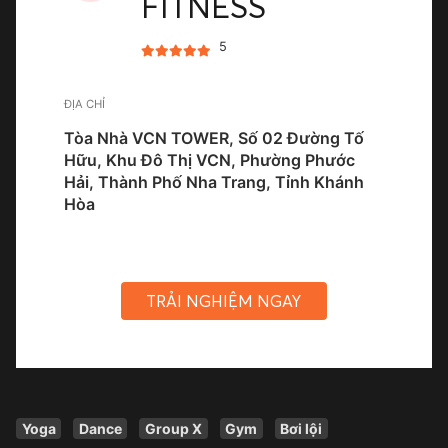
FITNESS
5
ĐỊA CHỈ
Tòa Nhà VCN TOWER, Số 02 Đường Tố
Hữu, Khu Đô Thị VCN, Phường Phước
Hải, Thành Phố Nha Trang, Tỉnh Khánh
Hòa
TRẢI NGHIỆM NGAY
Yoga
Dance
Group X
Gym
Bơi lội