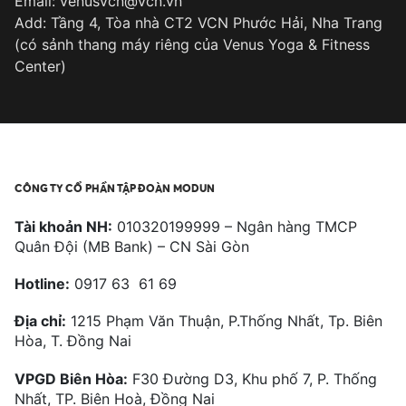
Email: venusvcn@vcn.vn
Add: Tầng 4, Tòa nhà CT2 VCN Phước Hải, Nha Trang
(có sảnh thang máy riêng của Venus Yoga & Fitness
Center)
CÔNG TY CỔ PHẦN TẬP ĐOÀN MODUN
Tài khoản NH:
010320199999 – Ngân hàng TMCP
Quân Đội (MB Bank) – CN Sài Gòn
Hotline:
0917 63 61 69
Địa chỉ:
1215 Phạm Văn Thuận, P.Thống Nhất, Tp. Biên
Hòa, T. Đồng Nai
VPGD Biên Hòa:
F30 Đường D3, Khu phố 7, P. Thống
Nhất, TP. Biên Hoà, Đồng Nai