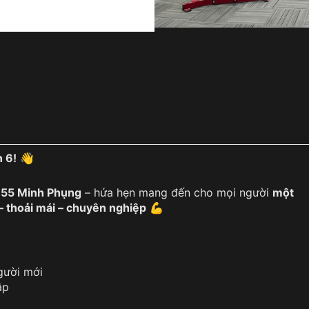
 6!
👋
i
55 Minh Phụng
– hứa hẹn mang đến cho mọi người
một
– thoải mái – chuyên nghiệp
💪
gười mới
ập