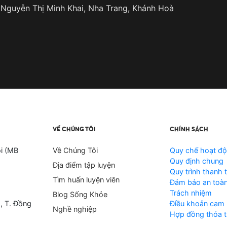
 Nguyễn Thị Minh Khai, Nha Trang, Khánh Hoà
VỀ CHÚNG TÔI
CHÍNH SÁCH
i (MB
Về Chúng Tôi
Quy chế hoạt đ
Quy định chung
Địa điểm tập luyện
Quy trình thanh 
Tìm huấn luyện viên
Đảm bảo an toàn
Trách nhiệm
Blog Sống Khỏe
, T. Đồng
Điều khoản cam 
Nghề nghiệp
Hợp đồng thỏa t