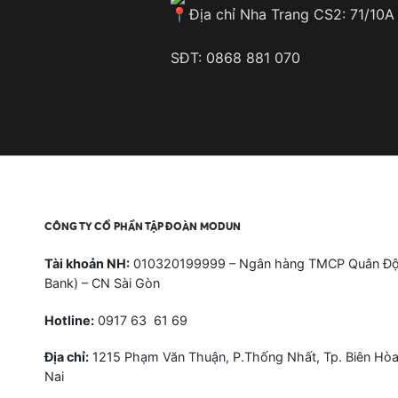
Địa chỉ Nha Trang CS2: 71/10A
SĐT: 0868 881 070
CÔNG TY CỔ PHẦN TẬP ĐOÀN MODUN
Tài khoản NH:
010320199999 – Ngân hàng TMCP Quân Độ
Bank) – CN Sài Gòn
Hotline:
0917 63 61 69
Địa chỉ:
1215 Phạm Văn Thuận, P.Thống Nhất, Tp. Biên Hòa
Nai