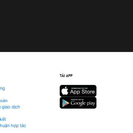
TẢI APP
ộng
toán
 giao dịch
kết
huận hợp tác