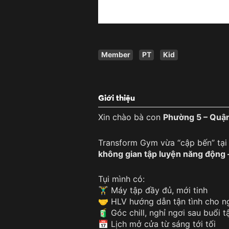
Member
PT
Kid
Giới thiệu
Xin chào bà con
Phường 5 – Quận
Transform Gym vừa “cập bến” tạ
không gian tập luyện năng động 
Tụi mình có:
🏋️‍♂️ Máy tập đầy đủ, mới tinh
🤝 HLV hướng dẫn tận tình cho n
🧃 Góc chill, nghỉ ngơi sau buổi t
📅 Lịch mở cửa từ sáng tới tối