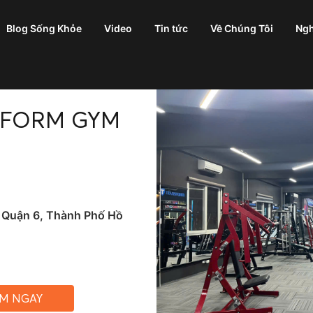
Blog Sống Khỏe
Video
Tin tức
Về Chúng Tôi
Ngh
SFORM GYM
 Quận 6, Thành Phố Hồ
ỆM NGAY