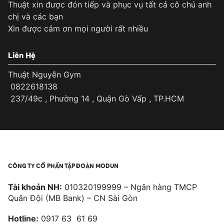
Thuật xin được đón tiếp và phục vụ tất cả cô chú anh
chị và các bạn
Xin được cảm ơn mọi người rất nhiều
Liên Hệ
Thuật Nguyễn Gym
0822618138
237/49c , Phường 14 , Quận Gò Vấp , TP.HCM
CÔNG TY CỔ PHẦN TẬP ĐOÀN MODUN
Tài khoản NH:
010320199999 – Ngân hàng TMCP
Quân Đội (MB Bank) – CN Sài Gòn
Hotline:
0917 63 61 69