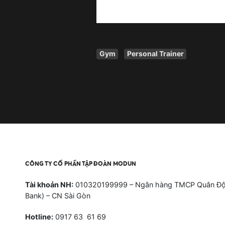
Gym
Personal Trainer
CÔNG TY CỔ PHẦN TẬP ĐOÀN MODUN
Tài khoản NH:
010320199999 – Ngân hàng TMCP Quân Độ
Bank) – CN Sài Gòn
Hotline:
0917 63 61 69