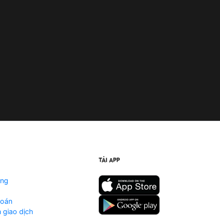
TẢI APP
ộng
toán
 giao dịch