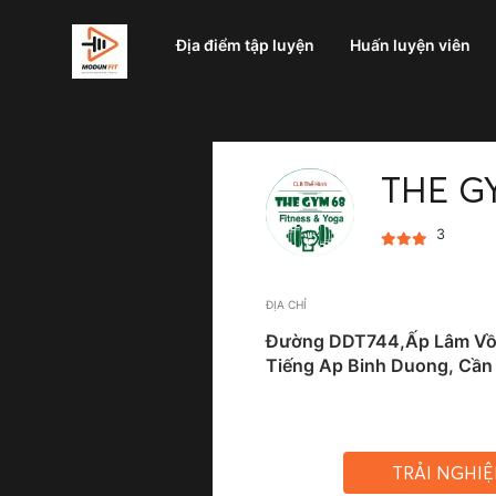
Địa điểm tập luyện
Huấn luyện viên
THE G
3
ĐỊA CHỈ
Đường DDT744,ấp Lâm Vồ,
Tiếng Ap Binh Duong, Cần
TRẢI NGHI