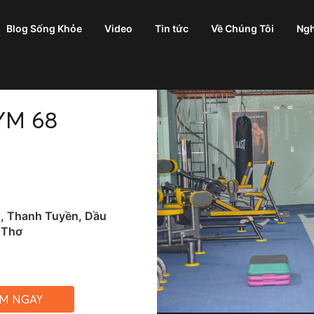
Blog Sống Khỏe
Video
Tin tức
Về Chúng Tôi
Ngh
YM 68
 Thanh Tuyền, Dầu
 Thơ
ỆM NGAY