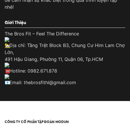
để cảm nhận sự khác biệt trong quá trình luyện tập
nhé!
Giới Thiệu
The Bros Fit – Feel The Difference
Địa chỉ: Tầng Trệt Block B3, Chung Cư Him Lam Chợ
Lớn,
491 Hậu Giang, Phường 11, Quận 06, Tp.HCM
Hotline: 0982.671.878
Email: thebrosfithl@gmail.com
CÔNG TY CỔ PHẦN TẬP ĐOÀN MODUN