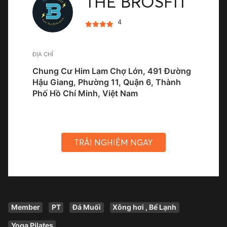
THE BROSFIT
4
ĐỊA CHỈ
Chung Cư Him Lam Chợ Lớn, 491 Đường
Hậu Giang, Phường 11, Quận 6, Thành
Phố Hồ Chí Minh, Việt Nam
TRẢI NGHIỆM NGAY
Member
PT
Đá Muối
Xông hơi , Bể Lạnh
Yoga Pilates