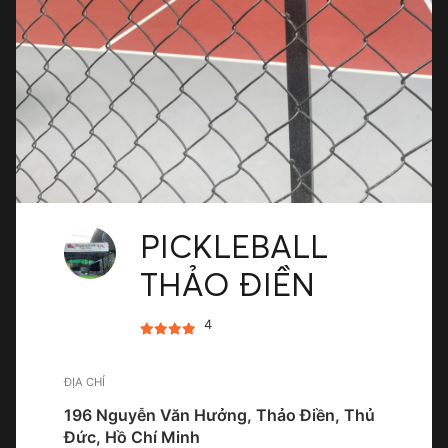
PICKLEBALL
THẢO ĐIỀN
4
ĐỊA CHỈ
196 Nguyễn Văn Hưởng, Thảo Điền, Thủ
Đức, Hồ Chí Minh