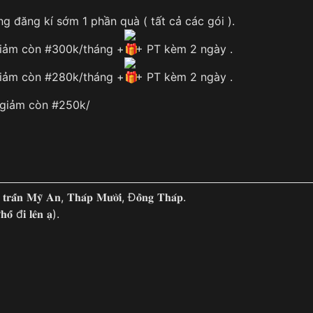
ng đăng kí sớm 1 phần quà ( tất cả các gói ).
giảm còn #300k/tháng +
+ PT kèm 2 ngày .
giảm còn #280k/tháng +
+ PT kèm 2 ngày .
 giảm còn #250k/
̣ 𝐭𝐫𝐚̂́𝐧 𝐌𝐲̃ 𝐀𝐧, 𝐓𝐡𝐚́𝐩 𝐌𝐮̛𝐨̛̀𝐢, Đ𝐨̂̀𝐧𝐠 𝐓𝐡𝐚́𝐩.
𝐨̂́ đ𝐢 𝐥𝐞̂𝐧 𝐚̣).