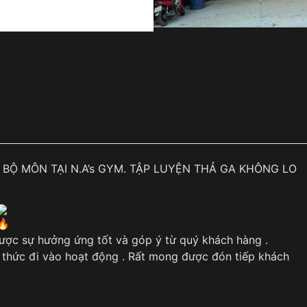
 BỘ MÔN TẠI N.A’s GYM. TẬP LUYỆN THẢ GA KHÔNG LO
được sự hưởng ứng tốt và góp ý từ quý khách hàng .
nh thức đi vào hoạt động . Rất mong được đón tiếp khách