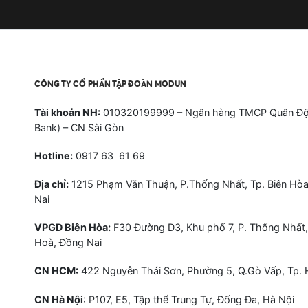
CÔNG TY CỔ PHẦN TẬP ĐOÀN MODUN
Tài khoản NH:
010320199999 – Ngân hàng TMCP Quân Độ
Bank) – CN Sài Gòn
Hotline:
0917 63 61 69
Địa chỉ:
1215 Phạm Văn Thuận, P.Thống Nhất, Tp. Biên Hòa
Nai
VPGD Biên Hòa:
F30 Đường D3, Khu phố 7, P. Thống Nhất,
Hoà, Đồng Nai
CN HCM:
422 Nguyễn Thái Sơn, Phường 5, Q.Gò Vấp, Tp.
CN Hà Nội
: P107, E5, Tập thể Trung Tự, Đống Đa, Hà Nội