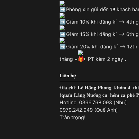
Phòng xin gửi đến 𝟕𝟗 khách hà
Giảm 10% khi đăng kí —> 4th 
Giảm 15% khi đăng kí —> 6th 
Giảm 20% khi đăng kí —> 12th
tháng +
+ PT kèm 2 ngày .
Liên hệ
Đ𝐢̣𝐚 𝐜𝐡𝐢̉: 𝐋𝐞̂ 𝐇𝐨̂̀𝐧𝐠 𝐏𝐡𝐨𝐧𝐠, 𝐤𝐡𝐨́𝐦 𝟒, 𝐭𝐡𝐢
(𝐪𝐮𝐚́𝐧 𝐋𝐚̀𝐧𝐠 𝐍𝐮̛𝐨̛́𝐧𝐠 𝐜𝐮̃, 𝐡𝐞̉𝐦 𝐜𝐚̀ 𝐩𝐡𝐞̂ 𝐏
Hotline: 0366.768.093 (Như)
0979.242.949 (Quế Anh)
Trân trọng!