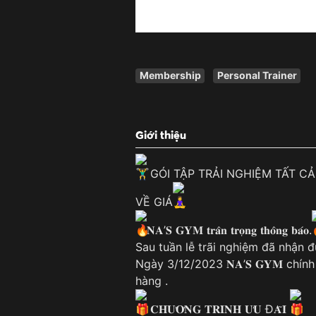
Membership
Personal Trainer
Giới thiệu
GÓI TẬP TRẢI NGHIỆM TẤT CẢ
VỀ GIÁ
𝐍𝐀’𝐒 𝐆𝐘𝐌 𝐭𝐫𝐚̂𝐧 𝐭𝐫𝐨̣𝐧𝐠 𝐭𝐡𝐨̂𝐧𝐠 𝐛𝐚́𝐨.
Sau tuần lễ trãi nghiệm đã nhận 
Ngày 3/12/2023 𝐍𝐀’𝐒 𝐆𝐘𝐌 chí
hàng .
𝐂𝐇𝐔̛𝐎̛𝐍𝐆 𝐓𝐑𝐈̀𝐍𝐇 𝐔̛𝐔 Đ𝐀̃𝐈