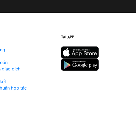
TẢI APP
ộng
toán
 giao dịch
kết
huận hợp tác