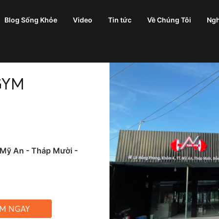
Blog Sống Khỏe
Video
Tin tức
Về Chúng Tôi
Ngh
GYM
Mỹ An - Tháp Mười -
ỆM NGAY