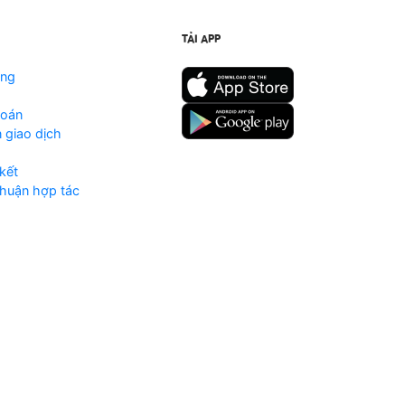
TẢI APP
ộng
toán
 giao dịch
kết
huận hợp tác