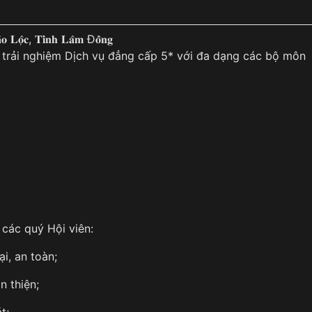
̉𝐨 𝐋𝐨̣̂𝐜, 𝐓𝐢̉𝐧𝐡 𝐋𝐚̂𝐦 Đ𝐨̂̀𝐧𝐠
 trải nghiệm Dịch vụ đẳng cấp 5* với đa dạng các bộ môn
các quý Hội viên:
i, an toàn;
n thiện;
t;