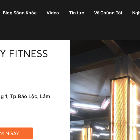
Blog Sống Khỏe
Video
Tin tức
Về Chúng Tôi
Ngh
Y FITNESS
g 1, Tp.Bảo Lộc, Lâm
ỆM NGAY