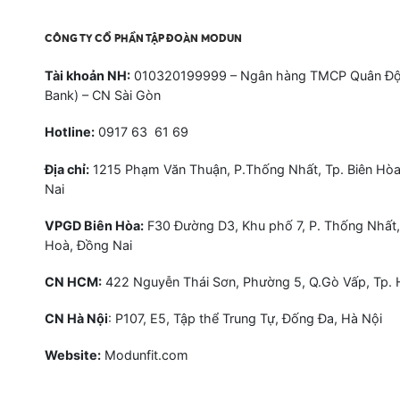
CÔNG TY CỔ PHẦN TẬP ĐOÀN MODUN
Tài khoản NH:
010320199999 – Ngân hàng TMCP Quân Độ
Bank) – CN Sài Gòn
Hotline:
0917 63 61 69
Địa chỉ:
1215 Phạm Văn Thuận, P.Thống Nhất, Tp. Biên Hòa
Nai
VPGD Biên Hòa:
F30 Đường D3, Khu phố 7, P. Thống Nhất,
Hoà, Đồng Nai
CN HCM:
422 Nguyễn Thái Sơn, Phường 5, Q.Gò Vấp, Tp.
CN Hà Nội
: P107, E5, Tập thể Trung Tự, Đống Đa, Hà Nội
Website:
Modunfit.com