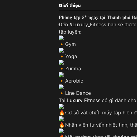
Giới thiệu
𝐏𝐡𝐨̀𝐧𝐠 𝐭𝐚̣̂𝐩 𝟓* 𝐧𝐠𝐚𝐲 𝐭𝐚̣𝐢 𝐓𝐡𝐚̀𝐧𝐡 𝐩𝐡𝐨̂́ 𝐁
Đến #Luxury_Fitness bạn sẽ được
tập luyện:
Gym
Yoga
Zumba
Aerobic
Line Dance
Tại
Luxury Fitness
có gì dành cho 
Cơ sở vật chất, máy tập hiện đạ
Nhân viên tư vấn nhiệt tình, thâ
Môi trường rộng rãi, thoáng má