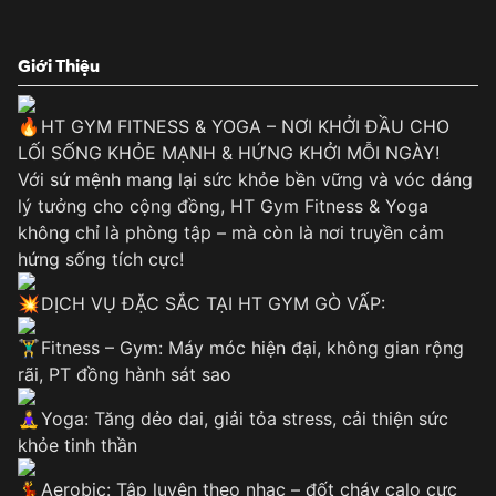
Giới Thiệu
HT GYM FITNESS & YOGA – NƠI KHỞI ĐẦU CHO
LỐI SỐNG KHỎE MẠNH & HỨNG KHỞI MỖI NGÀY!
Với sứ mệnh mang lại sức khỏe bền vững và vóc dáng
lý tưởng cho cộng đồng, HT Gym Fitness & Yoga
không chỉ là phòng tập – mà còn là nơi truyền cảm
hứng sống tích cực!
DỊCH VỤ ĐẶC SẮC TẠI HT GYM GÒ VẤP:
Fitness – Gym: Máy móc hiện đại, không gian rộng
rãi, PT đồng hành sát sao
Yoga: Tăng dẻo dai, giải tỏa stress, cải thiện sức
khỏe tinh thần
Aerobic: Tập luyện theo nhạc – đốt cháy calo cực