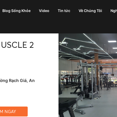
Blog Sống Khỏe
Video
Tin tức
Về Chúng Tôi
Ngh
USCLE 2
ờng Rạch Giá, An
ỆM NGAY