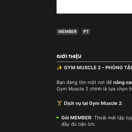
MEMBER
PT
GIỚI THIỆU
✨
GYM MUSCLE 2 – PHÒNG TẬP 
Bạn đang tìm một nơi để
nâng cao
Gym Muscle 2 chính là lựa chọn 
🏋️
Dịch vụ tại Gym Muscle 2
:
Gói MEMBER
: Thoải mái tập l
đầy đủ tiện ích.