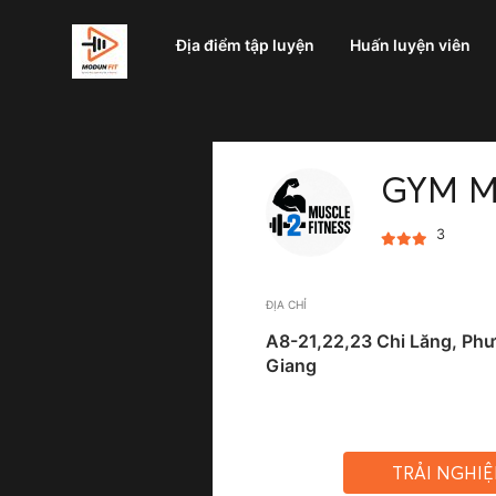
Địa điểm tập luyện
Huấn luyện viên
GYM M
3
ĐỊA CHỈ
A8-21,22,23 Chi Lăng, Phư
Giang
TRẢI NGHI