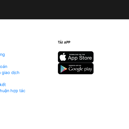
TẢI APP
ộng
toán
 giao dịch
kết
huận hợp tác