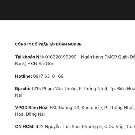
CÔNG TY CỔ PHẦN TẬP ĐOÀN MODUN
Tài khoản NH:
010320199999 – Ngân hàng TMCP Quân Độ
Bank) – CN Sài Gòn
Hotline:
0917 63 61 69
Địa chỉ:
1215 Phạm Văn Thuận, P.Thống Nhất, Tp. Biên Hòa
Nai
VPGD Biên Hòa:
F30 Đường D3, Khu phố 7, P. Thống Nhất,
Hoà, Đồng Nai
CN HCM:
422 Nguyễn Thái Sơn, Phường 5, Q.Gò Vấp, Tp.