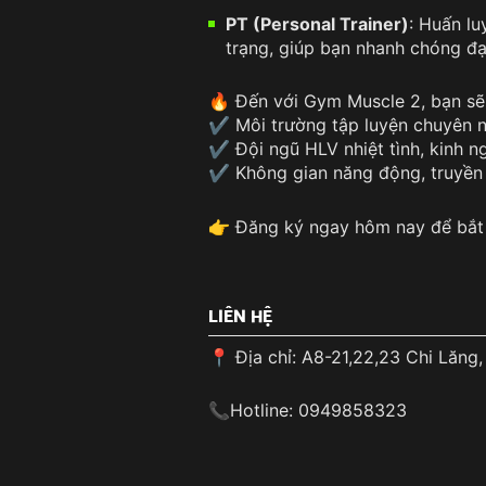
PT (Personal Trainer)
: Huấn lu
trạng, giúp bạn nhanh chóng đạ
🔥 Đến với Gym Muscle 2, bạn s
✔️ Môi trường tập luyện chuyên n
✔️ Đội ngũ HLV nhiệt tình, kinh n
✔️ Không gian năng động, truyền
👉 Đăng ký ngay hôm nay để bắt đ
LIÊN HỆ
📍 Địa chỉ: A8-21,22,23 Chi Lăng
📞Hotline:
0949858323