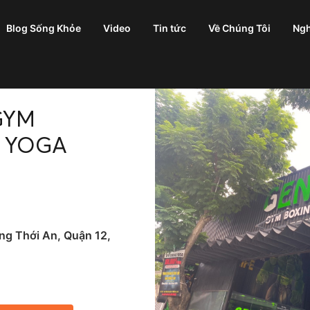
Blog Sống Khỏe
Video
Tin tức
Về Chúng Tôi
Ngh
GYM
 YOGA
ng Thới An, Quận 12,