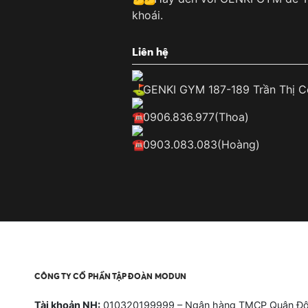
khoái.
Liên hệ
GENKI GYM 187-189 Trần Thị C
0906.836.977(Thoa)
0903.083.083(Hoàng)
CÔNG TY CỔ PHẦN TẬP ĐOÀN MODUN
Tài khoản NH:
010320199999 – Ngân hàng TMCP Quân Độ