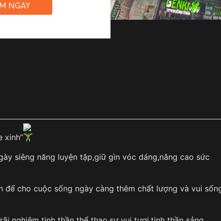
ỆM NGAY
 xinh”
gày siêng năng luyện tập,giữ gìn vóc dáng,nâng cao sức
ạnh để cho cuộc sống ngày càng thêm chất lượng và vui sốn
i nghiệm tinh thần thể thao,sự vui tươi,tinh thần sảng