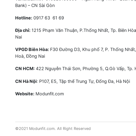
Bank) – CN Sài Gòn
Hotline:
0917 63 61 69
Địa chỉ:
1215 Phạm Văn Thuận, P.Thống Nhất, Tp. Biên Hòa
Nai
VPGD Biên Hòa:
F30 Đường D3, Khu phố 7, P. Thống Nhất,
Hoà, Đồng Nai
CN HCM:
422 Nguyễn Thái Sơn, Phường 5, Q.Gò Vấp, Tp.
CN Hà Nội
: P107, E5, Tập thể Trung Tự, Đống Đa, Hà Nội
Website:
Modunfit.com
©2021 Modunfit.com. All Right Reserved