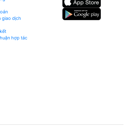
toán
 giao dịch
kết
huận hợp tác