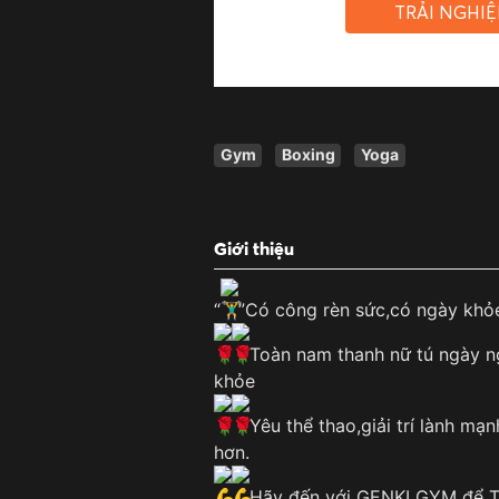
TRẢI NGHI
Gym
Boxing
Yoga
Giới thiệu
“
”Có công rèn sức,có ngày khỏe
Toàn nam thanh nữ tú ngày n
khỏe
Yêu thể thao,giải trí lành m
hơn.
Hãy đến với GENKI GYM để Trã