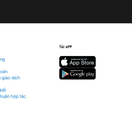
TẢI APP
ộng
toán
 giao dịch
kết
huận hợp tác