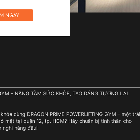
ỆM NGAY
GYM – NÂNG TẦM SỨC KHỎE, TẠO DÁNG TƯƠNG LAI
c khỏe cùng DRAGON PRIME POWERLIFTING GYM – một trả
 mặt tại quận 12, tp. HCM? Hãy chuẩn bị tinh thần cho
n nghi hàng đầu!