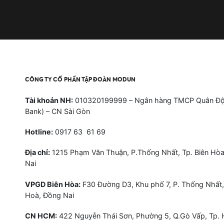
CÔNG TY CỔ PHẦN TẬP ĐOÀN MODUN
Tài khoản NH:
010320199999 – Ngân hàng TMCP Quân Độ
Bank) – CN Sài Gòn
Hotline:
0917 63 61 69
Địa chỉ:
1215 Phạm Văn Thuận, P.Thống Nhất, Tp. Biên Hòa
Nai
VPGD Biên Hòa:
F30 Đường D3, Khu phố 7, P. Thống Nhất,
Hoà, Đồng Nai
CN HCM:
422 Nguyễn Thái Sơn, Phường 5, Q.Gò Vấp, Tp.