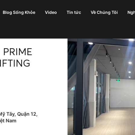
Blog Sống Khỏe
Video
Tin tức
Về Chúng Tôi
Ngh
 PRIME
FTING
Mỹ Tây, Quận 12,
iệt Nam