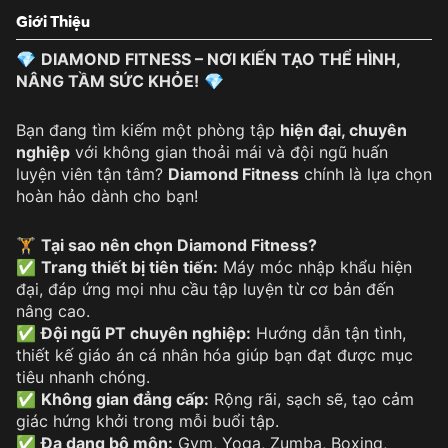
Giới Thiệu
💎
DIAMOND FITNESS – NƠI KIẾN TẠO THỂ HÌNH,
NÂNG TẦM SỨC KHỎE!
💎
Bạn đang tìm kiếm một phòng tập
hiện đại, chuyên
nghiệp
với không gian thoải mái và đội ngũ huấn
luyện viên tận tâm?
Diamond Fitness
chính là lựa chọn
hoàn hảo dành cho bạn!
🏋️
Tại sao nên chọn Diamond Fitness?
✅
Trang thiết bị tiên tiến:
Máy móc nhập khẩu hiện
đại, đáp ứng mọi nhu cầu tập luyện từ cơ bản đến
nâng cao.
✅
Đội ngũ PT chuyên nghiệp:
Hướng dẫn tận tình,
thiết kế giáo án cá nhân hóa giúp bạn đạt được mục
tiêu nhanh chóng.
✅
Không gian đẳng cấp:
Rộng rãi, sạch sẽ, tạo cảm
giác hứng khởi trong mỗi buổi tập.
✅
Đa dạng bộ môn:
Gym, Yoga, Zumba, Boxing,