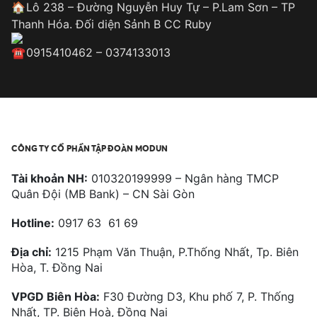
Lô 238 – Đường Nguyễn Huy Tự – P.Lam Sơn – TP
Thanh Hóa. Đối diện Sảnh B CC Ruby
0915410462 – 0374133013
CÔNG TY CỔ PHẦN TẬP ĐOÀN MODUN
Tài khoản NH:
010320199999 – Ngân hàng TMCP
Quân Đội (MB Bank) – CN Sài Gòn
Hotline:
0917 63 61 69
Địa chỉ:
1215 Phạm Văn Thuận, P.Thống Nhất, Tp. Biên
Hòa, T. Đồng Nai
VPGD Biên Hòa:
F30 Đường D3, Khu phố 7, P. Thống
Nhất, TP. Biên Hoà, Đồng Nai