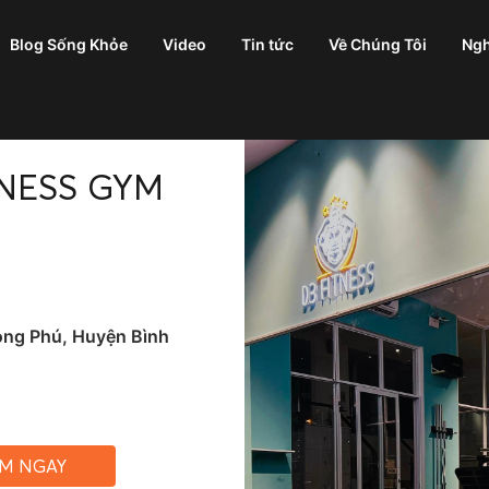
Blog Sống Khỏe
Video
Tin tức
Về Chúng Tôi
Ngh
TNESS GYM
ong Phú, Huyện Bình
ỆM NGAY