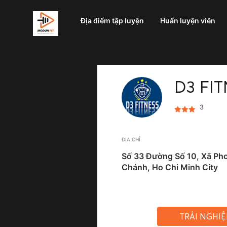
Địa điểm tập luyện
Huấn luyện viên
D3 FI
3
ĐỊA CHỈ
Số 33 Đường Số 10, Xã Ph
Chánh, Ho Chi Minh City
TRẢI NGHI