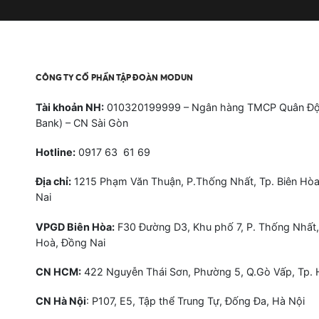
CÔNG TY CỔ PHẦN TẬP ĐOÀN MODUN
Tài khoản NH:
010320199999 – Ngân hàng TMCP Quân Độ
Bank) – CN Sài Gòn
Hotline:
0917 63 61 69
Địa chỉ:
1215 Phạm Văn Thuận, P.Thống Nhất, Tp. Biên Hòa
Nai
VPGD Biên Hòa:
F30 Đường D3, Khu phố 7, P. Thống Nhất,
Hoà, Đồng Nai
CN HCM:
422 Nguyễn Thái Sơn, Phường 5, Q.Gò Vấp, Tp.
CN Hà Nội
: P107, E5, Tập thể Trung Tự, Đống Đa, Hà Nội