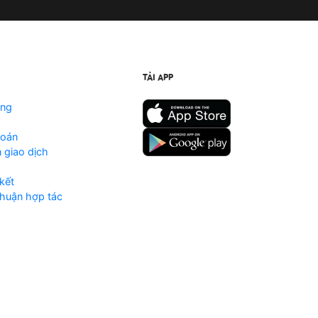
TẢI APP
ộng
toán
 giao dịch
kết
huận hợp tác