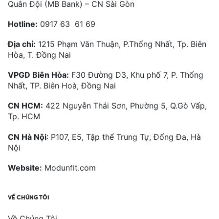
Quân Đội (MB Bank) – CN Sài Gòn
Hotline:
0917 63 61 69
Địa chỉ:
1215 Phạm Văn Thuận, P.Thống Nhất, Tp. Biên
Hòa, T. Đồng Nai
VPGD Biên Hòa:
F30 Đường D3, Khu phố 7, P. Thống
Nhất, TP. Biên Hoà, Đồng Nai
CN HCM:
422 Nguyễn Thái Sơn, Phường 5, Q.Gò Vấp,
Tp. HCM
CN Hà Nội
: P107, E5, Tập thể Trung Tự, Đống Đa, Hà
Nội
Website:
Modunfit.com
VỀ CHÚNG TÔI
Về Chúng Tôi