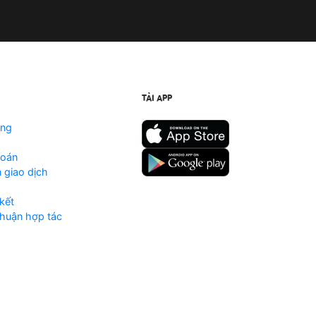
TẢI APP
ộng
toán
 giao dịch
kết
huận hợp tác