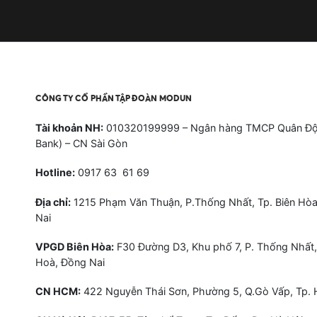
CÔNG TY CỔ PHẦN TẬP ĐOÀN MODUN
Tài khoản NH:
010320199999 – Ngân hàng TMCP Quân Độ
Bank) – CN Sài Gòn
Hotline:
0917 63 61 69
Địa chỉ:
1215 Phạm Văn Thuận, P.Thống Nhất, Tp. Biên Hòa
Nai
VPGD Biên Hòa:
F30 Đường D3, Khu phố 7, P. Thống Nhất,
Hoà, Đồng Nai
CN HCM:
422 Nguyễn Thái Sơn, Phường 5, Q.Gò Vấp, Tp.