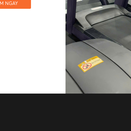
ỆM NGAY