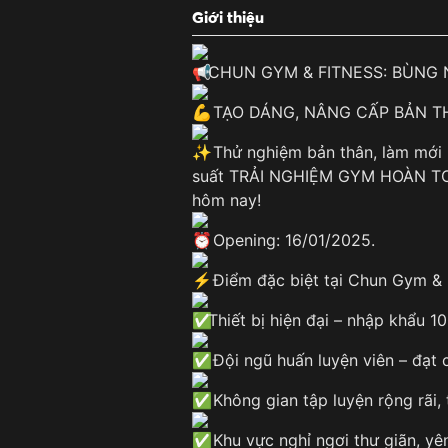
Giới thiệu
CHUN GYM & FITNESS: BÙNG N
TẠO DÁNG, NÂNG CẤP BẢN TH
Thử nghiệm bản thân, làm mới 
suất TRẢI NGHIỆM GYM HOÀN TOÀ
hôm nay!
Opening: 16/01/2025.
Điểm đặc biệt tại Chun Gym & 
Thiết bị hiện đại – nhập khẩu 1
Đội ngũ huấn luyện viên – đạt 
Không gian tập luyện rộng rãi, t
Khu vực nghỉ ngơi thư giãn, yên