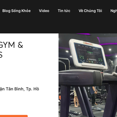
Blog Sống Khỏe
Video
Tin tức
Về Chúng Tôi
Ngh
GYM &
S
ận Tân Bình, Tp. Hồ