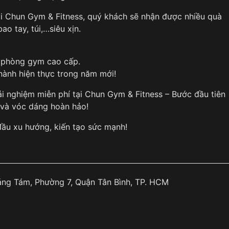
tại Chun Gym & Fitness, quý khách sẽ nhận được nhiều quà
ao tay, túi,…siêu xịn.
m phòng gym cao cấp.
hành hiện thực trong năm mới!
 nghiệm miễn phí tại Chun Gym & Fitness – Bước đầu tiên
e và vóc dáng hoàn hảo!
u xu hướng, kiến tạo sức mạnh!
ng Tám, Phường 7, Quận Tân Bình, TP. HCM