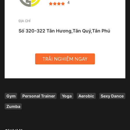
4
ĐỊA CHỈ
Số 320-322 Tân Hương,Tân Quý,Tân Phú
TRẢI NGHIỆM NGAY
Gym
Personal Trainer
Yoga
Aerobic
Sexy Dance
Zumba