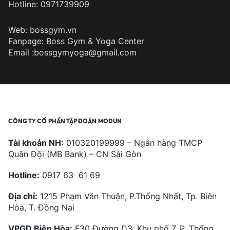
Hotline: 0971739909
Web: bossgym.vn
Fanpage: Boss Gym & Yoga Center
Email :bossgymyoga@gmail.com
CÔNG TY CỔ PHẦN TẬP ĐOÀN MODUN
Tài khoản NH:
010320199999 – Ngân hàng TMCP
Quân Đội (MB Bank) – CN Sài Gòn
Hotline:
0917 63 61 69
Địa chỉ:
1215 Phạm Văn Thuận, P.Thống Nhất, Tp. Biên
Hòa, T. Đồng Nai
VPGD Biên Hòa:
F30 Đường D3, Khu phố 7, P. Thống