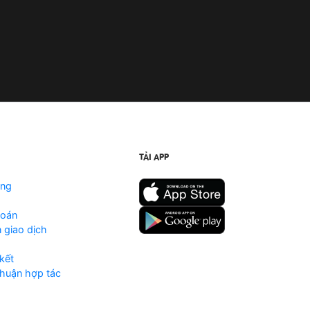
TẢI APP
ộng
toán
 giao dịch
kết
huận hợp tác