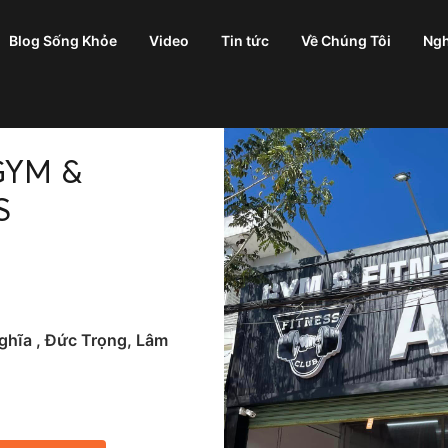
Blog Sống Khỏe
Video
Tin tức
Về Chúng Tôi
Ngh
GYM &
S
ghĩa , Đức Trọng, Lâm