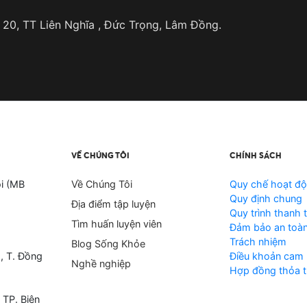
 20, TT Liên Nghĩa , Đức Trọng, Lâm Đồng.
VỀ CHÚNG TÔI
CHÍNH SÁCH
i (MB
Về Chúng Tôi
Quy chế hoạt đ
Quy định chung
Địa điểm tập luyện
Quy trình thanh 
Tìm huấn luyện viên
Đảm bảo an toàn
Trách nhiệm
Blog Sống Khỏe
, T. Đồng
Điều khoản cam 
Nghề nghiệp
Hợp đồng thỏa t
 TP. Biên