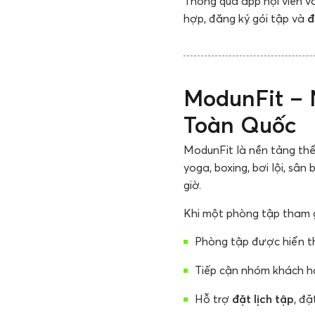
Thông qua app hội viên v
hợp, đăng ký gói tập và
đ
ModunFit – 
Toàn Quốc
ModunFit là nền tảng thể
yoga, boxing, bơi lội, sân
giờ.
Khi một phòng tập tham g
Phòng tập được hiển th
Tiếp cận nhóm khách hà
Hỗ trợ
đặt lịch tập
, đặ