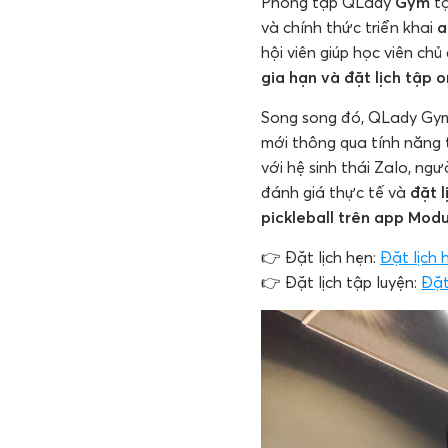
Phòng tập QLady
Gym
tạ
và chính thức triển khai
a
hội viên giúp học viên ch
gia hạn và đặt lịch tập o
Song song đó, QLady Gy
mới thông qua tính năng
với hệ sinh thái Zalo, ng
đánh giá thực tế và
đặt l
pickleball trên app Mod
👉 Đặt lịch hẹn:
Đặt lịch 
👉 Đặt lịch tập luyện:
Đặt