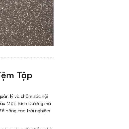
hiệm Tập
quản lý và chăm sóc hội
ủ Dầu Một, Bình Dương mà
để nâng cao trải nghiệm