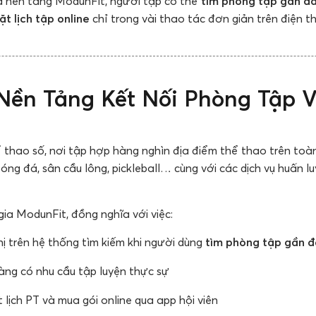
à nền tảng ModunFit, người tập có thể
tìm phòng tập gần đ
ặt lịch tập online
chỉ trong vài thao tác đơn giản trên điện th
Nền Tảng Kết Nối Phòng Tập 
 thao số, nơi tập hợp hàng nghìn địa điểm thể thao trên toà
 bóng đá, sân cầu lông, pickleball… cùng với các dịch vụ huấn 
ia ModunFit, đồng nghĩa với việc:
ị trên hệ thống tìm kiếm khi người dùng
tìm phòng tập gần 
ng có nhu cầu tập luyện thực sự
t lịch PT và mua gói online qua app hội viên