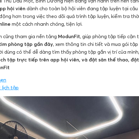
i Thủ Dầu Một, Bình Dương hiện đang vận hành trên nền tả
pp hội viên
dành cho toàn bộ hội viên đang tập luyện tại câu 
ủ động hơn trong việc theo dõi quá trình tập luyện, kiểm tra th
nline
một cách nhanh chóng, tiện lợi.
m cũng tham gia nền tảng
ModunFit
, giúp phòng tập tiếp cận
tìm phòng tập gần đây
, xem thông tin chi tiết và mua gói tậ
ười dùng có thể dễ dàng tìm thấy phòng tập gần vị trí của mình
ịch tập trực tiếp trên app hội viên, và đặt sân thể thao, đặ
unFit
hẹn
 lịch tập