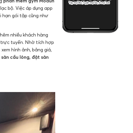
ng
phần mềm gym Modun
lạc bộ. Việc áp dụng app
ời hạn gói tập cũng như
 thêm nhiều khách hàng
p trực tuyến. Nhờ tích hợp
, xem hình ảnh, bảng giá,
t sân cầu lông, đặt sân