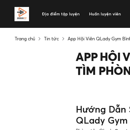
Địa điểm tập luyện
Huấn luyện viên
Trang chủ
Tin tức
App Hội Viên QLady Gym Bìn
APP HỘI 
TÌM PHÒN
Hướng Dẫn 
QLady Gym 