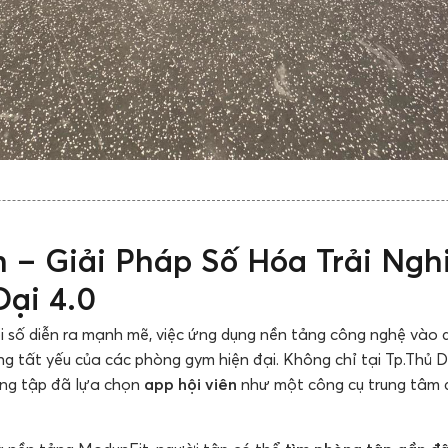
n – Giải Pháp Số Hóa Trải Ng
Đại 4.0
i số diễn ra mạnh mẽ, việc ứng dụng nền tảng công nghệ vào 
ng tất yếu của các phòng gym hiện đại. Không chỉ tại Tp.Th
òng tập đã lựa chọn
app hội viên
như một công cụ trung tâm 