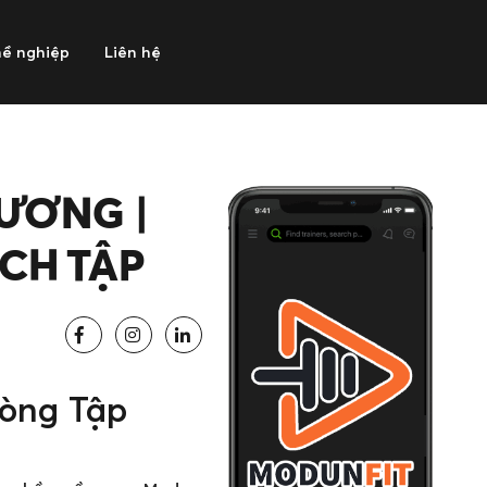
ề nghiệp
Liên hệ
DƯƠNG |
ỊCH TẬP
òng Tập