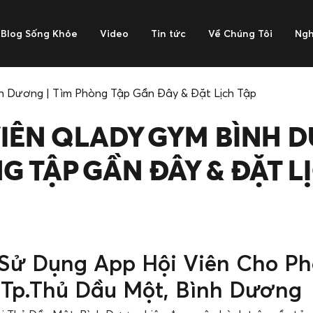
Blog Sống Khỏe
Video
Tin tức
Về Chúng Tôi
Ngh
h Dương | Tìm Phòng Tập Gần Đây & Đặt Lịch Tập
VIÊN QLADY GYM BÌNH 
G TẬP GẦN ĐÂY & ĐẶT L
Sử Dụng App Hội Viên Cho Ph
Tp.Thủ Dầu Một, Bình Dương