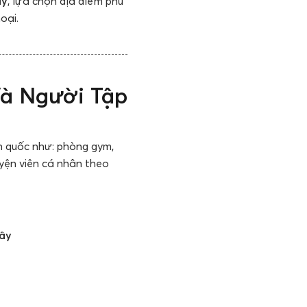
ây
, lựa chọn địa điểm phù
oại.
Và Người Tập
n quốc như: phòng gym,
luyện viên cá nhân theo
đây