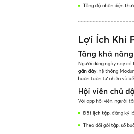
Tăng độ nhận diện thư
Lợi Ích Khi
Tăng khả năng
Người dùng ngày nay có t
gần đây
, hệ thống Modun
hoàn toàn tự nhiên và bề
Hội viên chủ độ
Với app hội viên, người tậ
Đặt lịch tập
, đăng ký 
Theo dõi gói tập, số buổi