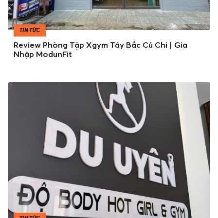
TIN TỨC
Review Phòng Tập Xgym Tây Bắc Củ Chi | Gia
Nhập ModunFit