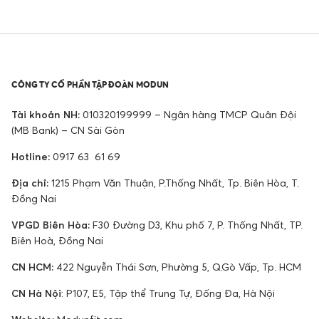
CÔNG TY CỔ PHẦN TẬP ĐOÀN MODUN
Tài khoản NH:
010320199999 – Ngân hàng TMCP Quân Đội
(MB Bank) – CN Sài Gòn
Hotline:
0917 63 61 69
Địa chỉ:
1215 Phạm Văn Thuận, P.Thống Nhất, Tp. Biên Hòa, T.
Đồng Nai
VPGD Biên Hòa:
F30 Đường D3, Khu phố 7, P. Thống Nhất, TP.
Biên Hoà, Đồng Nai
CN HCM:
422 Nguyễn Thái Sơn, Phường 5, Q.Gò Vấp, Tp. HCM
CN Hà Nội
: P107, E5, Tập thể Trung Tự, Đống Đa, Hà Nội