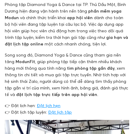
Phòng tập Diamond Yoga & Dance tại TP. Thủ Dầu Một, Bình
Dương hiện đang vận hành trên nền tảng
phần mềm yoga
Modun
và chính thức triển khai
app hội viên
dành cho toàn
bộ hội viên đang tập luyện tại câu lạc bộ. Việc áp dụng app
hội viên giúp học viên chủ động hơn trong việc theo dõi quá
trình tập luyện, kiểm tra thời hạn gói tập cũng như
gia hạn và
đặt lịch tập online
một cách nhanh chóng, tiện lợi.
Song song đó, Diamond Yoga & Dance cũng tham gia nền
tảng
ModunFit
, giúp phòng tập tiếp cận thêm nhiều khách
hàng mới thông qua tính năng
tìm phòng tập gần đây
, xem
thông tin chi tiết và mua gói tập trực tuyến. Nhờ tích hợp với
hệ sinh thái Zalo, người dùng có thể dễ dàng tìm thấy phòng
tập gần vị trí của mình, xem hình ảnh, bảng giá, đánh giá thực
tế và
đặt lịch tập trực tiếp trên app hội viên
.
👉 Đặt lịch hẹn:
Đặt lịch hẹn
👉 Đặt lịch tập luyện:
Đặt lịch tập