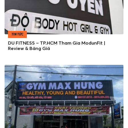
TIN TỨC
DU FITNESS – TP.HCM Tham Gia ModunFit |
Review & Bảng Giá