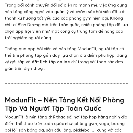
Trong bối cảnh chuyển đổi số diễn ra mạnh mẽ, việc ứng dụng
nền tảng công nghệ vào quản lý và chăm sóc hội viên đã trở
thành xu hướng tất yếu của các phòng gym hiện đại. Không
chỉ tại Bình Dương mà trên toàn quốc, nhiều phòng tập đã lựa
chọn
app hội viên
như một công cụ trung tâm để nâng cao
trải nghiệm người dùng.
Thông qua app hội viên và nền tảng ModunFit, người tập có
thể
tìm phòng tập gần đây
, lựa chọn địa điểm phù hợp, đăng
ký gói tập và
đặt lịch tập online
chỉ trong vài thao tác đơn
giản trên điện thoại.
ModunFit – Nền Tảng Kết Nối Phòng
Tập Và Người Tập Toàn Quốc
ModunFit là nền tảng thể thao số, nơi tập hợp hàng nghìn địa
điểm thể thao trên toàn quốc như: phòng gym, yoga, boxing,
bơi lội, sân bóng đá, sân cầu lông, pickleball… cùng với các