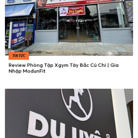
TIN TỨC
Review Phòng Tập Xgym Tây Bắc Củ Chi | Gia
Nhập ModunFit