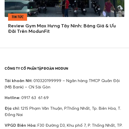
TIN TỨC
Review Gym Max Hưng Tây Ninh: Bảng Giá & Ưu
Đãi Trên ModunFit
CÔNG TY CỔ PHẦN TẬP ĐOÀN MODUN
Tài khoản NH:
010320199999 – Ngân hàng TMCP Quân Đội
(MB Bank) – CN Sài Gòn
Hotline:
0917 63 61 69
Địa chỉ:
1215 Phạm Văn Thuận, P.Thống Nhất, Tp. Biên Hòa, T.
Đồng Nai
VPGD Biên Hòa:
F30 Đường D3, Khu phố 7, P. Thống Nhất, TP.