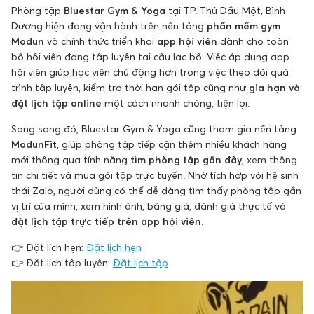
Phòng tập
Bluestar Gym & Yoga
tại TP. Thủ Dầu Một, Bình
Dương hiện đang vận hành trên nền tảng
phần mềm gym
Modun
và chính thức triển khai
app hội viên
dành cho toàn
bộ hội viên đang tập luyện tại câu lạc bộ. Việc áp dụng app
hội viên giúp học viên chủ động hơn trong việc theo dõi quá
trình tập luyện, kiểm tra thời hạn gói tập cũng như
gia hạn và
đặt lịch tập online
một cách nhanh chóng, tiện lợi.
Song song đó, Bluestar Gym & Yoga cũng tham gia nền tảng
ModunFit
, giúp phòng tập tiếp cận thêm nhiều khách hàng
mới thông qua tính năng
tìm phòng tập gần đây
, xem thông
tin chi tiết và mua gói tập trực tuyến. Nhờ tích hợp với hệ sinh
thái Zalo, người dùng có thể dễ dàng tìm thấy phòng tập gần
vị trí của mình, xem hình ảnh, bảng giá, đánh giá thực tế và
đặt lịch tập trực tiếp trên app hội viên
.
👉 Đặt lịch hẹn:
Đặt lịch hẹn
👉 Đặt lịch tập luyện:
Đặt lịch tập