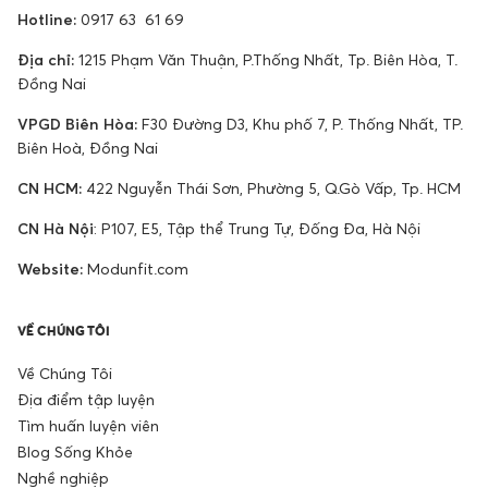
Hotline:
0917 63 61 69
Địa chỉ:
1215 Phạm Văn Thuận, P.Thống Nhất, Tp. Biên Hòa, T.
Đồng Nai
VPGD Biên Hòa:
F30 Đường D3, Khu phố 7, P. Thống Nhất, TP.
Biên Hoà, Đồng Nai
CN HCM:
422 Nguyễn Thái Sơn, Phường 5, Q.Gò Vấp, Tp. HCM
CN Hà Nội
: P107, E5, Tập thể Trung Tự, Đống Đa, Hà Nội
Website:
Modunfit.com
VỀ CHÚNG TÔI
Về Chúng Tôi
Địa điểm tập luyện
Tìm huấn luyện viên
Blog Sống Khỏe
Nghề nghiệp