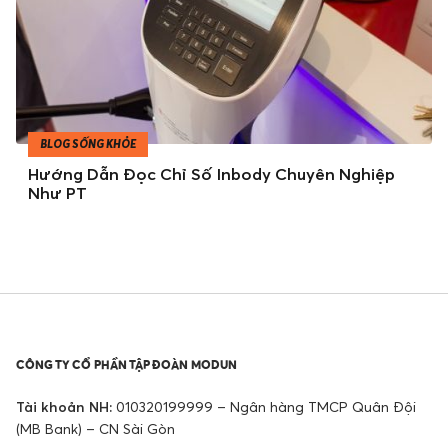
BLOG SỐNG KHỎE
Hướng Dẫn Đọc Chỉ Số Inbody Chuyên Nghiệp
Như PT
CÔNG TY CỔ PHẦN TẬP ĐOÀN MODUN
Tài khoản NH:
010320199999 – Ngân hàng TMCP Quân Đội
(MB Bank) – CN Sài Gòn