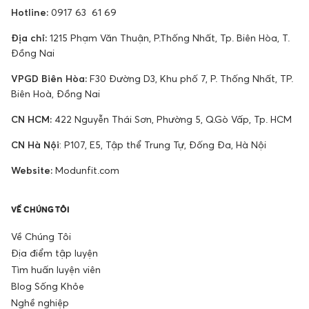
Hotline:
0917 63 61 69
Địa chỉ:
1215 Phạm Văn Thuận, P.Thống Nhất, Tp. Biên Hòa, T.
Đồng Nai
VPGD Biên Hòa:
F30 Đường D3, Khu phố 7, P. Thống Nhất, TP.
Biên Hoà, Đồng Nai
CN HCM:
422 Nguyễn Thái Sơn, Phường 5, Q.Gò Vấp, Tp. HCM
CN Hà Nội
: P107, E5, Tập thể Trung Tự, Đống Đa, Hà Nội
Website:
Modunfit.com
VỀ CHÚNG TÔI
Về Chúng Tôi
Địa điểm tập luyện
Tìm huấn luyện viên
Blog Sống Khỏe
Nghề nghiệp