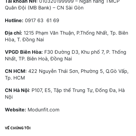
Tài khoản NH:
010320199999 – Ngân hàng TMCP
Quân Đội (MB Bank) – CN Sài Gòn
Hotline:
0917 63 61 69
Địa chỉ:
1215 Phạm Văn Thuận, P.Thống Nhất, Tp. Biên
Hòa, T. Đồng Nai
VPGD Biên Hòa:
F30 Đường D3, Khu phố 7, P. Thống
Nhất, TP. Biên Hoà, Đồng Nai
CN HCM:
422 Nguyễn Thái Sơn, Phường 5, Q.Gò Vấp,
Tp. HCM
CN Hà Nội
: P107, E5, Tập thể Trung Tự, Đống Đa, Hà
Nội
Website:
Modunfit.com
VỀ CHÚNG TÔI