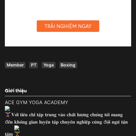
TRẢI NGHIỆM NGAY
Member
PT
Yoga
Boxing
Giới thiệu
ACE GYM YOGA ACADEMY
𝐕𝐨̛́𝐢 𝐭𝐢𝐞̂𝐮 𝐜𝐡𝐢́ 𝐭𝐚̣̂𝐩 𝐭𝐫𝐮𝐧𝐠 𝐯𝐚̀𝐨 𝐜𝐡𝐚̂́𝐭 𝐥𝐮̛𝐨̛̣𝐧𝐠 𝐜𝐡𝐮́𝐧𝐠 𝐭𝐨̂𝐢 𝐦𝐚𝐧𝐠
đ𝐞̂́𝐧 𝐤𝐡𝐨̂𝐧𝐠 𝐠𝐢𝐚𝐧 𝐥𝐮𝐲𝐞̣̂𝐧 𝐭𝐚̣̂𝐩 𝐜𝐡𝐮𝐲𝐞̂𝐧 𝐧𝐠𝐡𝐢𝐞̣̂𝐩 𝐜𝐮̀𝐧𝐠 đ𝐨̣̂𝐢 𝐧𝐠𝐮̃ 𝐭𝐚̣̂𝐧
𝐭𝐚̂𝐦